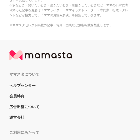
を日々配信しています。
不安なとき・笑いたいとき・泣きたいとき・息抜きしたいときなど、ママの日常に寄
り添った記事をお届け！ママライター・ママイラストレーター・専門家・行政・タレ
ントなどが協力して、「ママのお悩み解決」を目指していきます。
※ママスタセレクト掲載の記事・写真・図表など無断転載を禁止します。
ママスタについて
ヘルプセンター
会員特典
広告出稿について
運営会社
ご利用にあたって