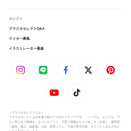
セレクト
ママスタセレクトQ&A
ライター募集
イラストレーター募集
＜ママスタセレクトとは＞
ママスタセレクトは日本最大級のママ向けメディアです。「いつでも、どこでも、マ
マに寄り添う情報を」をコンセプトに、子育て情報からママ友、夫（旦那）、義実家
（義母、義父、義家族）の話、教育コラム、行政の育児支援、オリジナルまんがなど