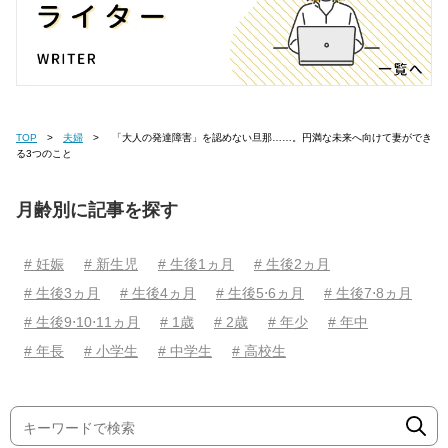
TOP
夫婦
「大人の発達障害」を認めない旦那……。円満な未来へ向けて妻ができ
る3つのこと
月齢別に記事を探す
# 妊娠
# 新生児
# 生後1ヵ月
# 生後2ヵ月
# 生後3ヵ月
# 生後4ヵ月
# 生後5⋅6ヵ月
# 生後7⋅8ヵ月
# 生後9⋅10⋅11ヵ月
# 1歳
# 2歳
# 年少
# 年中
# 年長
# 小学生
# 中学生
# 高校生