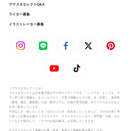
ママスタセレクトQ&A
ライター募集
イラストレーター募集
＜ママスタセレクトとは＞
ママスタセレクトは日本最大級のママ向けメディアです。「いつでも、どこでも、マ
マに寄り添う情報を」をコンセプトに、子育て情報からママ友、夫（旦那）、義実家
（義母、義父、義家族）の話、教育コラム、行政の育児支援、オリジナルまんがなど
を日々配信しています。
不安なとき・笑いたいとき・泣きたいとき・息抜きしたいときなど、ママの日常に寄
り添った記事をお届け！ママライター・ママイラストレーター・専門家・行政・タレ
ントなどが協力して、「ママのお悩み解決」を目指していきます。
※ママスタセレクト掲載の記事・写真・図表など無断転載を禁止します。