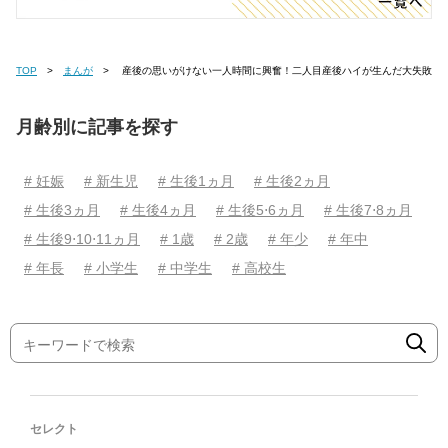
TOP
まんが
産後の思いがけない一人時間に興奮！二人目産後ハイが生んだ大失敗
月齢別に記事を探す
# 妊娠
# 新生児
# 生後1ヵ月
# 生後2ヵ月
# 生後3ヵ月
# 生後4ヵ月
# 生後5⋅6ヵ月
# 生後7⋅8ヵ月
# 生後9⋅10⋅11ヵ月
# 1歳
# 2歳
# 年少
# 年中
# 年長
# 小学生
# 中学生
# 高校生
セレクト