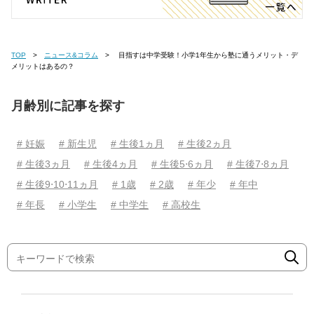
TOP
ニュース&コラム
目指すは中学受験！小学1年生から塾に通うメリット・デ
メリットはあるの？
月齢別に記事を探す
# 妊娠
# 新生児
# 生後1ヵ月
# 生後2ヵ月
# 生後3ヵ月
# 生後4ヵ月
# 生後5⋅6ヵ月
# 生後7⋅8ヵ月
# 生後9⋅10⋅11ヵ月
# 1歳
# 2歳
# 年少
# 年中
# 年長
# 小学生
# 中学生
# 高校生