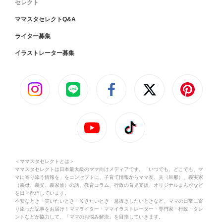
セレクト
ママスタセレクトQ&A
ライター募集
イラストレーター募集
＜ママスタセレクトとは＞
ママスタセレクトは日本最大級のママ向けメディアです。「いつでも、どこでも、マ
マに寄り添う情報を」をコンセプトに、子育て情報からママ友、夫（旦那）、義実家
（義母、義父、義家族）の話、教育コラム、行政の育児支援、オリジナルまんがなど
を日々配信しています。
不安なとき・笑いたいとき・泣きたいとき・息抜きしたいときなど、ママの日常に寄
り添った記事をお届け！ママライター・ママイラストレーター・専門家・行政・タレ
ントなどが協力して、「ママのお悩み解決」を目指していきます。