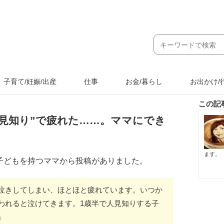
子育て/妊娠/出産
仕事
お金/暮らし
お出かけ/
この記
人見知り”で疲れた……。ママにでき
ます。
子どもを持つママから投稿がありました。
泣きしてしまい、ほとほと疲れています。いつか
われると泣けてきます。1歳半で人見知りする子
』