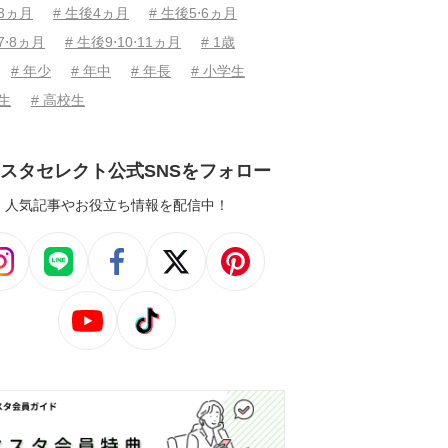
後3ヵ月
# 生後4ヵ月
# 生後5⋅6ヵ月
7⋅8ヵ月
# 生後9⋅10⋅11ヵ月
# 1歳
# 年少
# 年中
# 年長
# 小学生
学生
# 高校生
スタセレクト公式SNSをフォロー
人気記事やお役立ち情報を配信中！