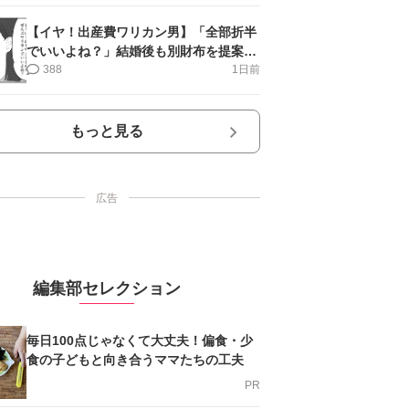
【イヤ！出産費ワリカン男】「全部折半
でいいよね？」結婚後も別財布を提案＜
第10話＞#4コマ母道場
388
1日前
もっと見る
広告
編集部セレクション
毎日100点じゃなくて大丈夫！偏食・少
食の子どもと向き合うママたちの工夫
PR