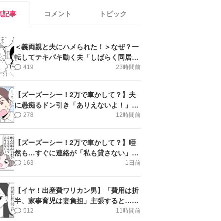
気記事
コメント
トピック
＜義両親と夫にハメられた！＞なぜ？一
転してテキパキ動く夫「しばらく同居」
提案され【第4話まんが】
419
23時間前
【ズーズーシー！2万で車かして？】夫
に愚痴るドン引き「ありえないよ！」＜
第16話＞#4コマ母道場
278
12時間前
【ズーズーシー！2万で車かして？】唖
然も…すぐに連絡が「私も貸さない」＜
第15話＞#4コマ母道場
163
1日前
【イヤ！出産費ワリカン男】「費用は折
半、家事育児は妻負担」主張すると…＜
第11話＞#4コマ母道場
512
11時間前