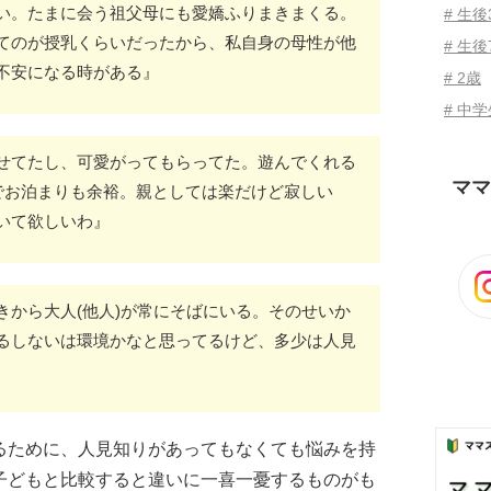
い。たまに会う祖父母にも愛嬌ふりまきまくる。
# 生
てのが授乳くらいだったから、私自身の母性が他
# 生後
不安になる時がある』
# 2歳
# 中
せてたし、可愛がってもらってた。遊んでくれる
ママ
しでお泊まりも余裕。親としては楽だけど寂しい
いて欲しいわ』
きから大人(他人)が常にそばにいる。そのせいか
るしないは環境かなと思ってるけど、多少は人見
るために、人見知りがあってもなくても悩みを持
子どもと比較すると違いに一喜一憂するものがも