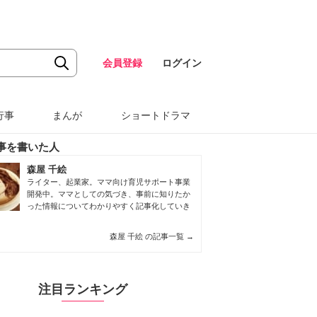
会員登録
ログイン
行事
まんが
ショートドラマ
事を書いた人
森屋 千絵
ライター、起業家。ママ向け育児サポート事業
開発中。ママとしての気づき、事前に知りたか
った情報についてわかりやすく記事化していき
森屋 千絵 の記事一覧
→
注目ランキング