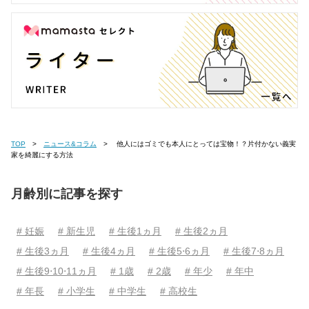
TOP
ニュース&コラム
他人にはゴミでも本人にとっては宝物！？片付かない義実
家を綺麗にする方法
月齢別に記事を探す
# 妊娠
# 新生児
# 生後1ヵ月
# 生後2ヵ月
# 生後3ヵ月
# 生後4ヵ月
# 生後5⋅6ヵ月
# 生後7⋅8ヵ月
# 生後9⋅10⋅11ヵ月
# 1歳
# 2歳
# 年少
# 年中
# 年長
# 小学生
# 中学生
# 高校生