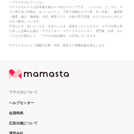
＜ママスタセレクトとは＞
ママスタセレクトは日本最大級のママ向けメディアです。「いつでも、どこでも、マ
マに寄り添う情報を」をコンセプトに、子育て情報からママ友、夫（旦那）、義実家
（義母、義父、義家族）の話、教育コラム、行政の育児支援、オリジナルまんがなど
を日々配信しています。
不安なとき・笑いたいとき・泣きたいとき・息抜きしたいときなど、ママの日常に寄
り添った記事をお届け！ママライター・ママイラストレーター・専門家・行政・タレ
ントなどが協力して、「ママのお悩み解決」を目指していきます。
※ママスタセレクト掲載の記事・写真・図表など無断転載を禁止します。
ママスタについて
ヘルプセンター
会員特典
広告出稿について
運営会社