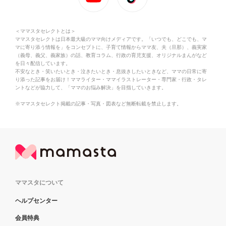
＜ママスタセレクトとは＞
ママスタセレクトは日本最大級のママ向けメディアです。「いつでも、どこでも、マ
マに寄り添う情報を」をコンセプトに、子育て情報からママ友、夫（旦那）、義実家
（義母、義父、義家族）の話、教育コラム、行政の育児支援、オリジナルまんがなど
を日々配信しています。
不安なとき・笑いたいとき・泣きたいとき・息抜きしたいときなど、ママの日常に寄
り添った記事をお届け！ママライター・ママイラストレーター・専門家・行政・タレ
ントなどが協力して、「ママのお悩み解決」を目指していきます。
※ママスタセレクト掲載の記事・写真・図表など無断転載を禁止します。
ママスタについて
ヘルプセンター
会員特典