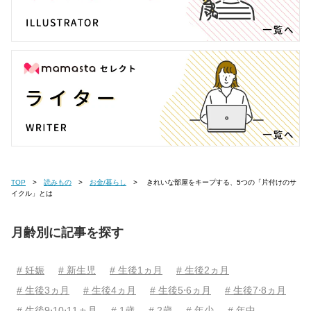
TOP
読みもの
お金/暮らし
きれいな部屋をキープする、5つの「片付けのサ
イクル」とは
月齢別に記事を探す
# 妊娠
# 新生児
# 生後1ヵ月
# 生後2ヵ月
# 生後3ヵ月
# 生後4ヵ月
# 生後5⋅6ヵ月
# 生後7⋅8ヵ月
# 生後9⋅10⋅11ヵ月
# 1歳
# 2歳
# 年少
# 年中