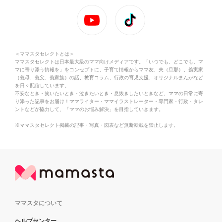
＜ママスタセレクトとは＞
ママスタセレクトは日本最大級のママ向けメディアです。「いつでも、どこでも、マ
マに寄り添う情報を」をコンセプトに、子育て情報からママ友、夫（旦那）、義実家
（義母、義父、義家族）の話、教育コラム、行政の育児支援、オリジナルまんがなど
を日々配信しています。
不安なとき・笑いたいとき・泣きたいとき・息抜きしたいときなど、ママの日常に寄
り添った記事をお届け！ママライター・ママイラストレーター・専門家・行政・タレ
ントなどが協力して、「ママのお悩み解決」を目指していきます。
※ママスタセレクト掲載の記事・写真・図表など無断転載を禁止します。
ママスタについて
ヘルプセンター