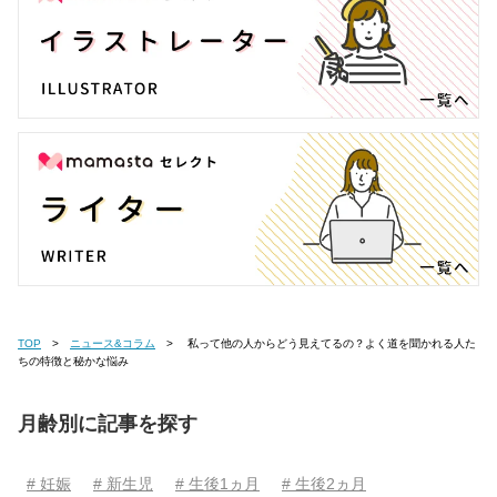
TOP
ニュース&コラム
私って他の人からどう見えてるの？よく道を聞かれる人た
ちの特徴と秘かな悩み
月齢別に記事を探す
# 妊娠
# 新生児
# 生後1ヵ月
# 生後2ヵ月