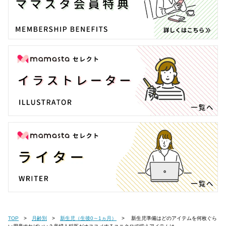
TOP
月齢別
新生児（生後0～1ヵ月）
新生児準備はどのアイテムを何枚ぐら