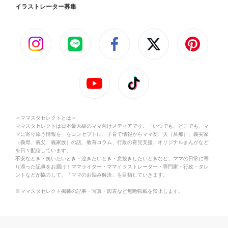
イラストレーター募集
＜ママスタセレクトとは＞
ママスタセレクトは日本最大級のママ向けメディアです。「いつでも、どこでも、マ
マに寄り添う情報を」をコンセプトに、子育て情報からママ友、夫（旦那）、義実家
（義母、義父、義家族）の話、教育コラム、行政の育児支援、オリジナルまんがなど
を日々配信しています。
不安なとき・笑いたいとき・泣きたいとき・息抜きしたいときなど、ママの日常に寄
り添った記事をお届け！ママライター・ママイラストレーター・専門家・行政・タレ
ントなどが協力して、「ママのお悩み解決」を目指していきます。
※ママスタセレクト掲載の記事・写真・図表など無断転載を禁止します。