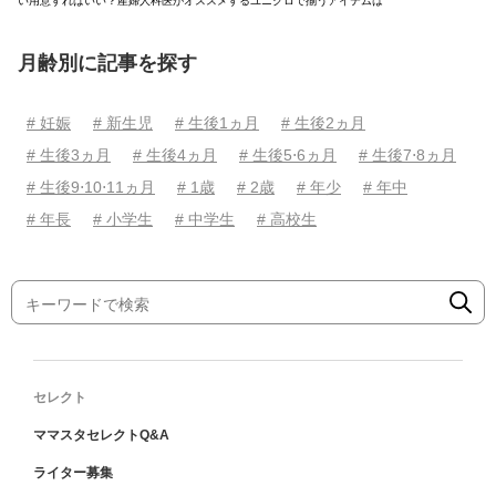
い用意すればいい？産婦人科医がオススメするユニクロで揃うアイテムは
月齢別に記事を探す
# 妊娠
# 新生児
# 生後1ヵ月
# 生後2ヵ月
# 生後3ヵ月
# 生後4ヵ月
# 生後5⋅6ヵ月
# 生後7⋅8ヵ月
# 生後9⋅10⋅11ヵ月
# 1歳
# 2歳
# 年少
# 年中
# 年長
# 小学生
# 中学生
# 高校生
セレクト
ママスタセレクトQ&A
ライター募集