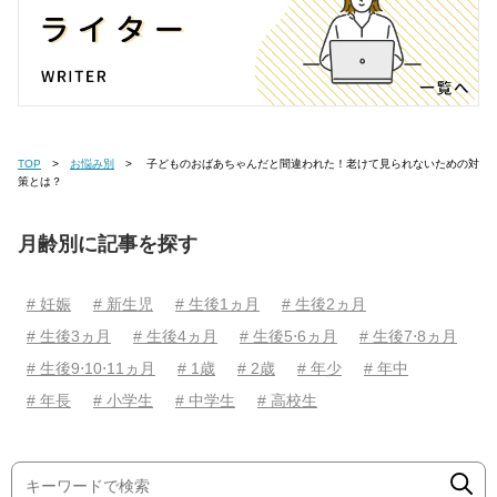
TOP
お悩み別
子どものおばあちゃんだと間違われた！老けて見られないための対
策とは？
月齢別に記事を探す
# 妊娠
# 新生児
# 生後1ヵ月
# 生後2ヵ月
# 生後3ヵ月
# 生後4ヵ月
# 生後5⋅6ヵ月
# 生後7⋅8ヵ月
# 生後9⋅10⋅11ヵ月
# 1歳
# 2歳
# 年少
# 年中
# 年長
# 小学生
# 中学生
# 高校生