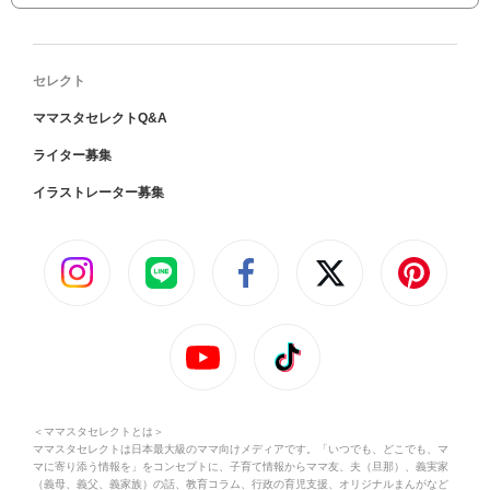
セレクト
ママスタセレクトQ&A
ライター募集
イラストレーター募集
＜ママスタセレクトとは＞
ママスタセレクトは日本最大級のママ向けメディアです。「いつでも、どこでも、マ
マに寄り添う情報を」をコンセプトに、子育て情報からママ友、夫（旦那）、義実家
（義母、義父、義家族）の話、教育コラム、行政の育児支援、オリジナルまんがなど