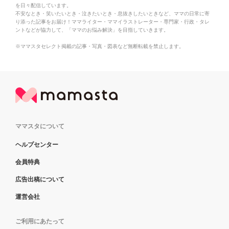
を日々配信しています。
不安なとき・笑いたいとき・泣きたいとき・息抜きしたいときなど、ママの日常に寄
り添った記事をお届け！ママライター・ママイラストレーター・専門家・行政・タレ
ントなどが協力して、「ママのお悩み解決」を目指していきます。
※ママスタセレクト掲載の記事・写真・図表など無断転載を禁止します。
ママスタについて
ヘルプセンター
会員特典
広告出稿について
運営会社
ご利用にあたって