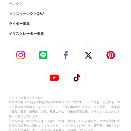
セレクト
ママスタセレクトQ&A
ライター募集
イラストレーター募集
＜ママスタセレクトとは＞
ママスタセレクトは日本最大級のママ向けメディアです。「いつでも、どこでも、マ
マに寄り添う情報を」をコンセプトに、子育て情報からママ友、夫（旦那）、義実家
（義母、義父、義家族）の話、教育コラム、行政の育児支援、オリジナルまんがなど
を日々配信しています。
不安なとき・笑いたいとき・泣きたいとき・息抜きしたいときなど、ママの日常に寄
り添った記事をお届け！ママライター・ママイラストレーター・専門家・行政・タレ
ントなどが協力して、「ママのお悩み解決」を目指していきます。