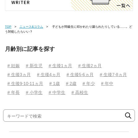
TOP
ニュース&コラム
子どもが同級生に叩かれたり蹴られたりしている……。ど
う対処したらいい？
月齢別に記事を探す
# 妊娠
# 新生児
# 生後1ヵ月
# 生後2ヵ月
# 生後3ヵ月
# 生後4ヵ月
# 生後5⋅6ヵ月
# 生後7⋅8ヵ月
# 生後9⋅10⋅11ヵ月
# 1歳
# 2歳
# 年少
# 年中
# 年長
# 小学生
# 中学生
# 高校生