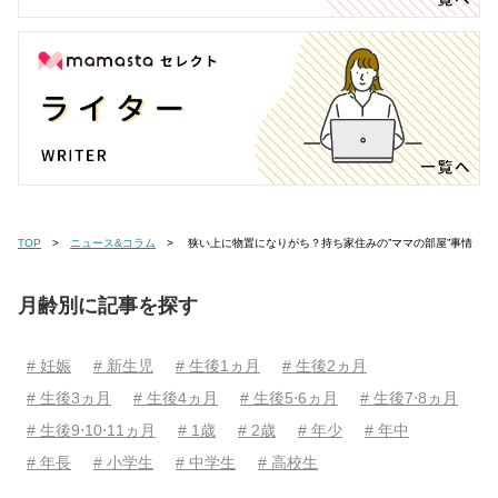
TOP
ニュース&コラム
狭い上に物置になりがち？持ち家住みの”ママの部屋”事情
月齢別に記事を探す
# 妊娠
# 新生児
# 生後1ヵ月
# 生後2ヵ月
# 生後3ヵ月
# 生後4ヵ月
# 生後5⋅6ヵ月
# 生後7⋅8ヵ月
# 生後9⋅10⋅11ヵ月
# 1歳
# 2歳
# 年少
# 年中
# 年長
# 小学生
# 中学生
# 高校生