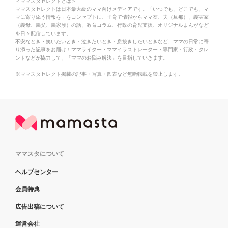
＜ママスタセレクトとは＞
ママスタセレクトは日本最大級のママ向けメディアです。「いつでも、どこでも、マ
マに寄り添う情報を」をコンセプトに、子育て情報からママ友、夫（旦那）、義実家
（義母、義父、義家族）の話、教育コラム、行政の育児支援、オリジナルまんがなど
を日々配信しています。
不安なとき・笑いたいとき・泣きたいとき・息抜きしたいときなど、ママの日常に寄
り添った記事をお届け！ママライター・ママイラストレーター・専門家・行政・タレ
ントなどが協力して、「ママのお悩み解決」を目指していきます。
※ママスタセレクト掲載の記事・写真・図表など無断転載を禁止します。
ママスタについて
ヘルプセンター
会員特典
広告出稿について
運営会社