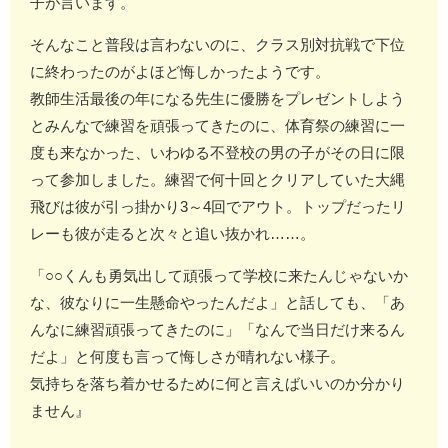
子が言います。
そんなこと普段は言わないのに、クラス別対抗戦で下位
に終わったのがよほど悔しかったようです。
教師生活最後の年になる先生に優勝をプレゼントしよう
とみんなで練習を頑張ってきたのに、体育祭の練習に一
度も来なかった、いわゆる不登校の男の子がその日に限
って参加しました。練習で何十回とクリアしていた大縄
飛びは彼が引っ掛かり3～4回でアウト。トップだったリ
レーも彼が走ると次々と追い抜かれ……。
「○○くんも勇気出して頑張って学校に来たんじゃないか
な、彼なりに一生懸命やったんだよ」と話しても、「あ
んなに練習頑張ってきたのに」「なんで当日だけ来るん
だよ」と何度も言って悔しさが晴れない様子。
気持ちを落ち着かせるために何と言えばいいのか分かり
ません』