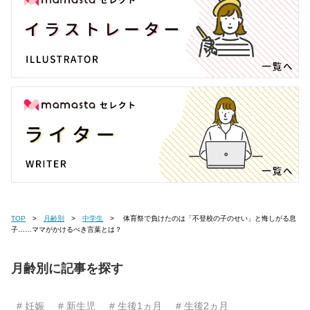
TOP
月齢別
中学生
体育祭で負けたのは「不登校の子のせい」と悔しがる息
子……ママがかけるべき言葉とは？
月齢別に記事を探す
# 妊娠
# 新生児
# 生後1ヵ月
# 生後2ヵ月