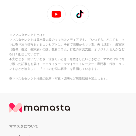
＜ママスタセレクトとは＞
ママスタセレクトは日本最大級のママ向けメディアです。「いつでも、どこでも、マ
マに寄り添う情報を」をコンセプトに、子育て情報からママ友、夫（旦那）、義実家
（義母、義父、義家族）の話、教育コラム、行政の育児支援、オリジナルまんがなど
を日々配信しています。
不安なとき・笑いたいとき・泣きたいとき・息抜きしたいときなど、ママの日常に寄
り添った記事をお届け！ママライター・ママイラストレーター・専門家・行政・タレ
ントなどが協力して、「ママのお悩み解決」を目指していきます。
※ママスタセレクト掲載の記事・写真・図表など無断転載を禁止します。
ママスタについて