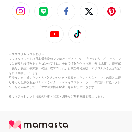
＜ママスタセレクトとは＞
ママスタセレクトは日本最大級のママ向けメディアです。「いつでも、どこでも、マ
マに寄り添う情報を」をコンセプトに、子育て情報からママ友、夫（旦那）、義実家
（義母、義父、義家族）の話、教育コラム、行政の育児支援、オリジナルまんがなど
を日々配信しています。
不安なとき・笑いたいとき・泣きたいとき・息抜きしたいときなど、ママの日常に寄
り添った記事をお届け！ママライター・ママイラストレーター・専門家・行政・タレ
ントなどが協力して、「ママのお悩み解決」を目指していきます。
※ママスタセレクト掲載の記事・写真・図表など無断転載を禁止します。