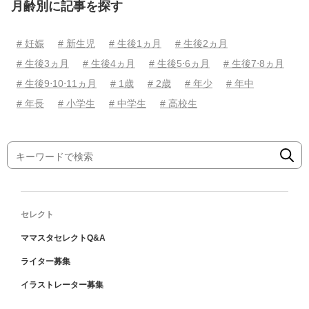
月齢別に記事を探す
# 妊娠
# 新生児
# 生後1ヵ月
# 生後2ヵ月
# 生後3ヵ月
# 生後4ヵ月
# 生後5⋅6ヵ月
# 生後7⋅8ヵ月
# 生後9⋅10⋅11ヵ月
# 1歳
# 2歳
# 年少
# 年中
# 年長
# 小学生
# 中学生
# 高校生
セレクト
ママスタセレクトQ&A
ライター募集
イラストレーター募集