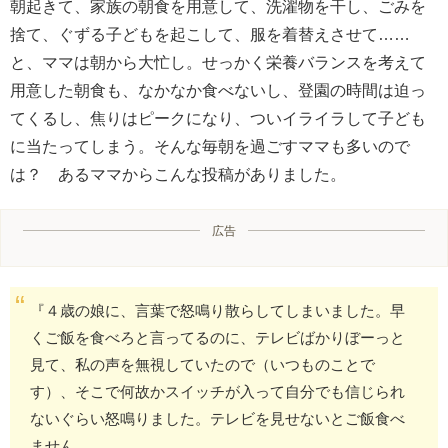
朝起きて、家族の朝食を用意して、洗濯物を干し、ごみを
捨て、ぐずる子どもを起こして、服を着替えさせて……
と、ママは朝から大忙し。せっかく栄養バランスを考えて
用意した朝食も、なかなか食べないし、登園の時間は迫っ
てくるし、焦りはピークになり、ついイライラして子ども
に当たってしまう。そんな毎朝を過ごすママも多いので
は？ あるママからこんな投稿がありました。
広告
『４歳の娘に、言葉で怒鳴り散らしてしまいました。早
くご飯を食べろと言ってるのに、テレビばかりぼーっと
見て、私の声を無視していたので（いつものことで
す）、そこで何故かスイッチが入って自分でも信じられ
ないぐらい怒鳴りました。テレビを見せないとご飯食べ
ません。