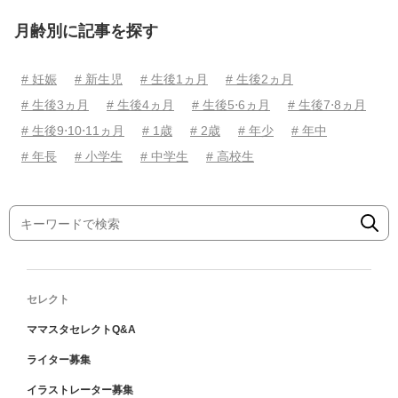
月齢別に記事を探す
# 妊娠
# 新生児
# 生後1ヵ月
# 生後2ヵ月
# 生後3ヵ月
# 生後4ヵ月
# 生後5⋅6ヵ月
# 生後7⋅8ヵ月
# 生後9⋅10⋅11ヵ月
# 1歳
# 2歳
# 年少
# 年中
# 年長
# 小学生
# 中学生
# 高校生
セレクト
ママスタセレクトQ&A
ライター募集
イラストレーター募集