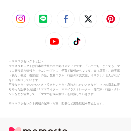
＜ママスタセレクトとは＞
ママスタセレクトは日本最大級のママ向けメディアです。「いつでも、どこでも、マ
マに寄り添う情報を」をコンセプトに、子育て情報からママ友、夫（旦那）、義実家
（義母、義父、義家族）の話、教育コラム、行政の育児支援、オリジナルまんがなど
を日々配信しています。
不安なとき・笑いたいとき・泣きたいとき・息抜きしたいときなど、ママの日常に寄
り添った記事をお届け！ママライター・ママイラストレーター・専門家・行政・タレ
ントなどが協力して、「ママのお悩み解決」を目指していきます。
※ママスタセレクト掲載の記事・写真・図表など無断転載を禁止します。