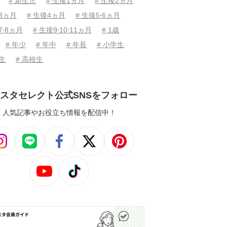
# 新生児
# 生後1ヵ月
# 生後2ヵ月
後3ヵ月
# 生後4ヵ月
# 生後5⋅6ヵ月
7⋅8ヵ月
# 生後9⋅10⋅11ヵ月
# 1歳
# 年少
# 年中
# 年長
# 小学生
学生
# 高校生
スタセレクト公式SNSをフォロー
人気記事やお役立ち情報を配信中！