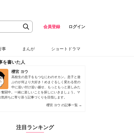
会員登録
ログイン
行事
まんが
ショートドラマ
事を書いた人
櫻宮 ヨウ
高校生の息子をもつなにわのオカン。息子と遊
ぶのが何より大好き！めまぐるしく変わる世の
中に追い付け追い越せ、もっともっと楽しみた
々奮闘中。一緒に楽しいことを探しにいきましょう。マ
の気持ちに寄り添う記事づくりを目指します。
櫻宮 ヨウ の記事一覧
→
注目ランキング