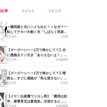
気記事
コメント
トピック
＜義両親と夫にハメられた！＞なぜ？一
転してテキパキ動く夫「しばらく同居」
提案され【第4話まんが】
419
1日前
【ズーズーシー！2万で車かして？】夫
に愚痴るドン引き「ありえないよ！」＜
第16話＞#4コマ母道場
279
22時間前
【ズーズーシー！2万で車かして？】唖
然も…すぐに連絡が「私も貸さない」＜
第15話＞#4コマ母道場
163
1日前
【イヤ！出産費ワリカン男】「費用は折
半、家事育児は妻負担」主張すると…＜
第11話＞#4コマ母道場
515
21時間前