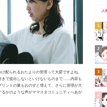
人
1
2
3
つけ配られるおたよりの管理って大変ですよね。
付きで提出しないといけないものまで……内容も
プリントの量もおのずと増えて、さらに管理が大
するかのような声がママスタコミュニティへあが
4