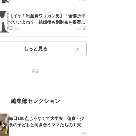
【イヤ！出産費ワリカン男】「全部折半
でいいよね？」結婚後も別財布を提案＜
第10話＞#4コマ母道場
388
1日前
もっと見る
広告
編集部セレクション
毎日100点じゃなくて大丈夫！偏食・少
食の子どもと向き合うママたちの工夫
PR