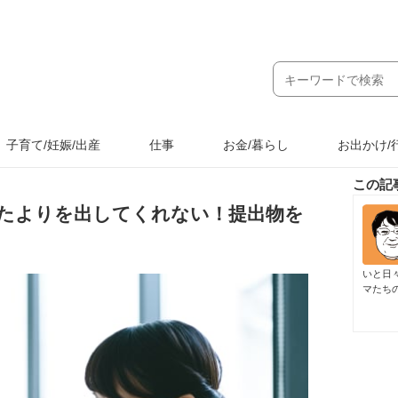
子育て/妊娠/出産
仕事
お金/暮らし
お出かけ/
この記
たよりを出してくれない！提出物を
いと日
マたち