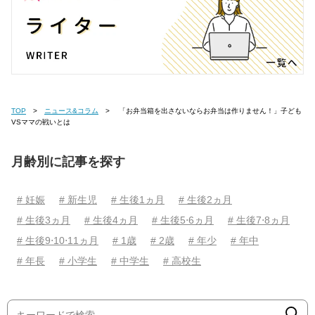
TOP
ニュース&コラム
「お弁当箱を出さないならお弁当は作りません！」子ども
VSママの戦いとは
月齢別に記事を探す
# 妊娠
# 新生児
# 生後1ヵ月
# 生後2ヵ月
# 生後3ヵ月
# 生後4ヵ月
# 生後5⋅6ヵ月
# 生後7⋅8ヵ月
# 生後9⋅10⋅11ヵ月
# 1歳
# 2歳
# 年少
# 年中
# 年長
# 小学生
# 中学生
# 高校生