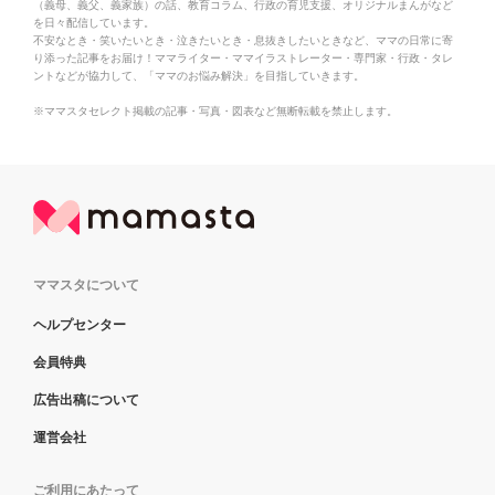
（義母、義父、義家族）の話、教育コラム、行政の育児支援、オリジナルまんがなど
を日々配信しています。
不安なとき・笑いたいとき・泣きたいとき・息抜きしたいときなど、ママの日常に寄
り添った記事をお届け！ママライター・ママイラストレーター・専門家・行政・タレ
ントなどが協力して、「ママのお悩み解決」を目指していきます。
※ママスタセレクト掲載の記事・写真・図表など無断転載を禁止します。
ママスタについて
ヘルプセンター
会員特典
広告出稿について
運営会社
ご利用にあたって