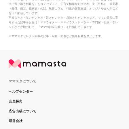
マに寄り添う情報を」をコンセプトに、子育て情報からママ友、夫（旦那）、義実家
（義母、義父、義家族）の話、教育コラム、行政の育児支援、オリジナルまんがなど
を日々配信しています。
不安なとき・笑いたいとき・泣きたいとき・息抜きしたいときなど、ママの日常に寄
り添った記事をお届け！ママライター・ママイラストレーター・専門家・行政・タレ
ントなどが協力して、「ママのお悩み解決」を目指していきます。
※ママスタセレクト掲載の記事・写真・図表など無断転載を禁止します。
ママスタについて
ヘルプセンター
会員特典
広告出稿について
運営会社