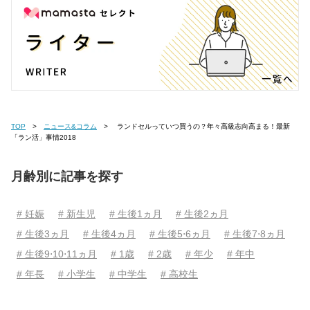
TOP
ニュース&コラム
ランドセルっていつ買うの？年々高級志向高まる！最新
「ラン活」事情2018
月齢別に記事を探す
# 妊娠
# 新生児
# 生後1ヵ月
# 生後2ヵ月
# 生後3ヵ月
# 生後4ヵ月
# 生後5⋅6ヵ月
# 生後7⋅8ヵ月
# 生後9⋅10⋅11ヵ月
# 1歳
# 2歳
# 年少
# 年中
# 年長
# 小学生
# 中学生
# 高校生