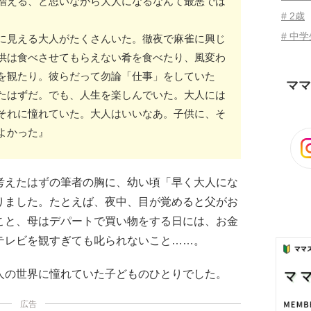
増える、と思いながら大人になるなんて最悪では
# 2歳
# 中
に見える大人がたくさんいた。徹夜で麻雀に興じ
供は食べさせてもらえない肴を食べたり、風変わ
を観たり。彼らだって勿論「仕事」をしていた
ママ
たはずだ。でも、人生を楽しんでいた。大人には
それに憧れていた。大人はいいなあ。子供に、そ
よかった』
考えたはずの筆者の胸に、幼い頃「早く大人にな
りました。たとえば、夜中、目が覚めると父がお
こと、母はデパートで買い物をする日には、お金
テレビを観すぎても叱られないこと……。
人の世界に憧れていた子どものひとりでした。
広告