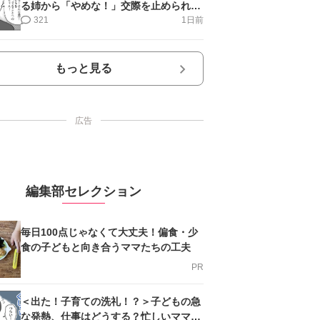
る姉から「やめな！」交際を止められ＜
第12話＞#4コマ母道場
321
1日前
もっと見る
広告
編集部セレクション
毎日100点じゃなくて大丈夫！偏食・少
食の子どもと向き合うママたちの工夫
PR
＜出た！子育ての洗礼！？＞子どもの急
な発熱、仕事はどうする？忙しいママを