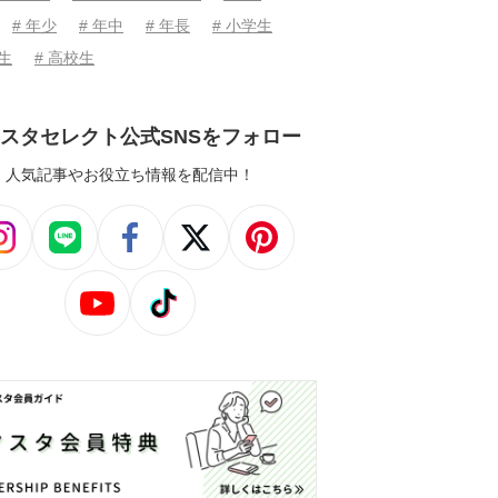
# 年少
# 年中
# 年長
# 小学生
学生
# 高校生
スタセレクト公式SNSをフォロー
人気記事やお役立ち情報を配信中！