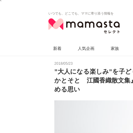
`
いつでも、どこでも、ママに寄り添う情報を
新着
人気企画
家族
2018/05/23
”大人になる楽しみ”を子
かとそと 江國香織散文集
める思い