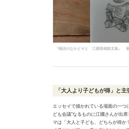
『物語のなかとそと 江國香織散文集』 著
「大人より子どもが得」と主
エッセイで描かれている場面の一つ
ども会議”なるものに江國さんが出
マは「大人と子ども、どちらが得か