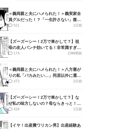
＜義両親と夫にハメられた！＞義実家全
員グルだった！？「一生許さない」復讐
誓った私【第6話まんが】
521
1日前
【ズーズーシー！2万で車かして？】祖
母の友人パンチ効いてる！非常識すぎ＜
第18話＞#4コマ母道場
174
23時間前
＜義両親と夫にハメられた！＞八方塞が
りの私「バカみたい…」同居以外に選択
肢がない【第5話まんが】
372
2日前
【ズーズーシー！2万で車かして？】な
ぜ私の味方しないの？母ならきっと！＜
第17話＞#4コマ母道場
426
1日前
【イヤ！出産費ワリカン男】出産経験あ