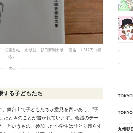
 江國香織 出版社 朝日新聞出版 価格 1,512円（税
込）
広告
張する子どもたち
TOKY
に、舞台上で子どもたちが意見を言いあう、”子
TOKY
席したときのことが書かれています。会議のテー
？」というもの。参加した小学生はひとり残らず
九州朝