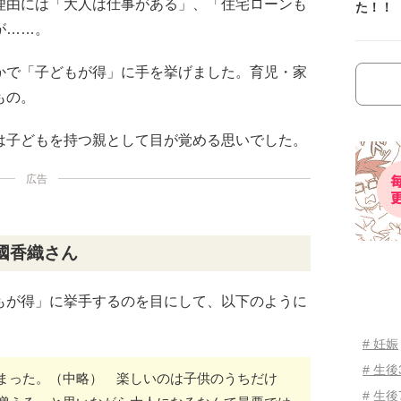
理由には「大人は仕事がある」、「住宅ローンも
た！！
が……。
かで「子どもが得」に手を挙げました。育児・家
もの。
は子どもを持つ親として目が覚める思いでした。
広告
國香織さん
もが得」に挙手するのを目にして、以下のように
# 妊娠
# 生
まった。（中略） 楽しいのは子供のうちだけ
# 生後