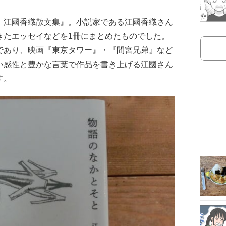
 江國香織散文集』。小説家である江國香織さん
きたエッセイなどを1冊にまとめたものでした。
であり、映画『東京タワー』・『間宮兄弟』など
い感性と豊かな言葉で作品を書き上げる江國さん
す。