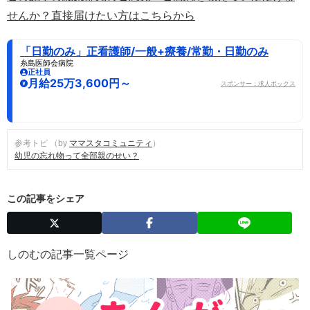
せんか？直接届けたい方はこちらから
「日勤のみ」正看護師/一般+療養/常勤・日勤のみ
糸島医師会病院
正社員
月給25万3,600円～
スポンサー：求人ボックス
参考トピ （by
ママスタコミュニティ
）
幼児の忘れ物って全部親のせい？
この記事をシェア
しのむの記事一覧ページ