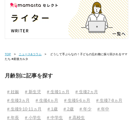
TOP
ニュース&コラム
どうして手ぶらなの！子どもの忘れ物に振り回されるママ
たち #産後カルタ
月齢別に記事を探す
# 妊娠
# 新生児
# 生後1ヵ月
# 生後2ヵ月
# 生後3ヵ月
# 生後4ヵ月
# 生後5⋅6ヵ月
# 生後7⋅8ヵ月
# 生後9⋅10⋅11ヵ月
# 1歳
# 2歳
# 年少
# 年中
# 年長
# 小学生
# 中学生
# 高校生