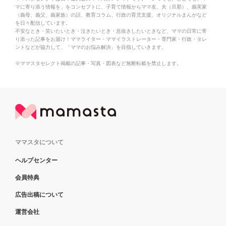
マに寄り添う情報を」をコンセプトに、子育て情報からママ友、夫（旦那）、義実家
（義母、義父、義家族）の話、教育コラム、行政の育児支援、オリジナルまんがなど
を日々配信しています。
不安なとき・笑いたいとき・泣きたいとき・息抜きしたいときなど、ママの日常に寄
り添った記事をお届け！ママライター・ママイラストレーター・専門家・行政・タレ
ントなどが協力して、「ママのお悩み解決」を目指していきます。
※ママスタセレクト掲載の記事・写真・図表など無断転載を禁止します。
ママスタについて
ヘルプセンター
会員特典
広告出稿について
運営会社