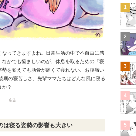
1
2
くなってきますよね。日常生活の中で不自由に感
。なかでも悩ましいのが、休息を取るための「寝
3
姿勢を変えても肋骨が痛くて寝れない、お腹痛い
娠後期の寝苦しさ、先輩ママたちはどんな風に寝る
うか？
4
広告
のは寝る姿勢の影響も大きい
5