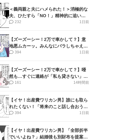
＜義両親と夫にハメられた！＞消極的な
夫、ひたすら「NO！」精神的に追い詰
められ涙【第3話まんが】
232
1日前
【ズーズーシー！2万で車かして？】意
地悪ムカーッ。みんなにバラしちゃえ＜
第14話＞#4コマ母道場
394
1日前
【ズーズーシー！2万で車かして？】唖
然も…すぐに連絡が「私も貸さない」＜
第15話＞#4コマ母道場
161
14時間前
【イヤ！出産費ワリカン男】誰にも取ら
れたくない！「将来のこと話し合おう」
＜第9話＞#4コマ母道場
394
1日前
【イヤ！出産費ワリカン男】「全部折半
でいいよね？」結婚後も別財布を提案＜