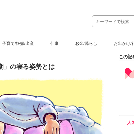
子育て/妊娠/出産
仕事
お金/暮らし
お出かけ/
この記
期」の寝る姿勢とは
人