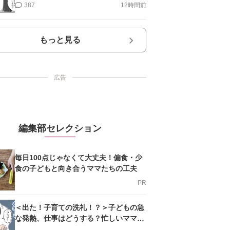
第10話＞#4コマ母道場
387
12時間前
もっと見る
広告
編集部セレクション
毎日100点じゃなくて大丈夫！偏食・少
食の子どもと向き合うママたちの工夫
PR
＜出た！子育ての洗礼！？＞子どもの急
な発熱、仕事はどうする？忙しいママを
支える方法とは