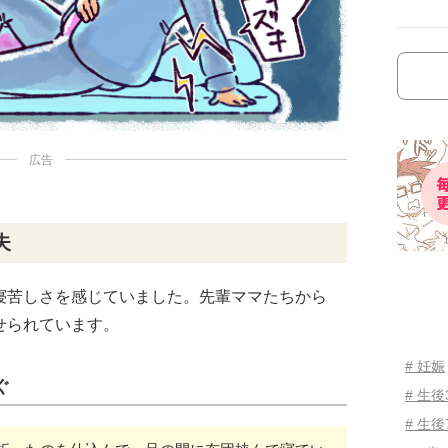
広告
夫
寝苦しさを感じていました。先輩ママたちから
せられています。
# 妊娠
ぐ
# 生
# 生後