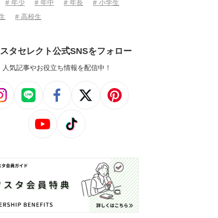
# 年少
# 年中
# 年長
# 小学生
学生
# 高校生
スタセレクト公式SNSをフォロー
人気記事やお役立ち情報を配信中！