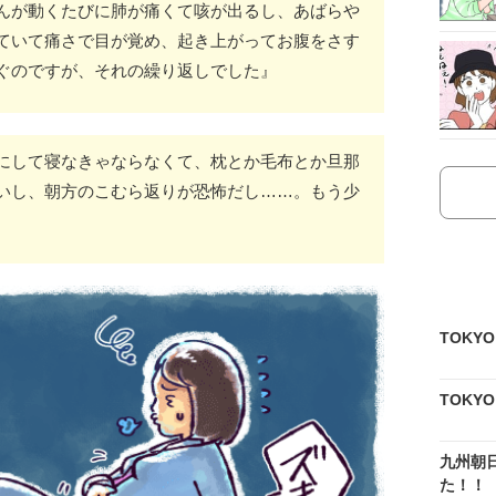
んが動くたびに肺が痛くて咳が出るし、あばらや
ていて痛さで目が覚め、起き上がってお腹をさす
ぐのですが、それの繰り返しでした』
にして寝なきゃならなくて、枕とか毛布とか旦那
いし、朝方のこむら返りが恐怖だし……。もう少
TOKY
TOKY
九州朝
た！！