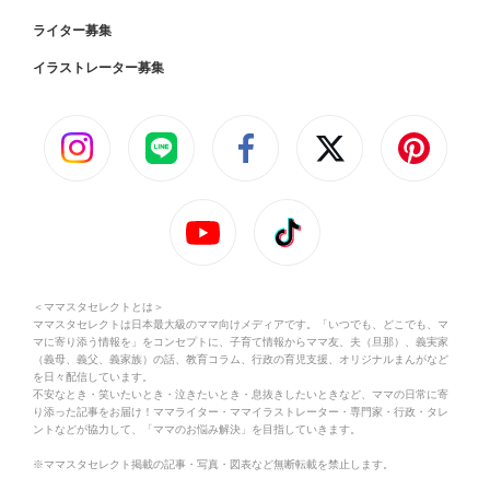
ライター募集
イラストレーター募集
＜ママスタセレクトとは＞
ママスタセレクトは日本最大級のママ向けメディアです。「いつでも、どこでも、マ
マに寄り添う情報を」をコンセプトに、子育て情報からママ友、夫（旦那）、義実家
（義母、義父、義家族）の話、教育コラム、行政の育児支援、オリジナルまんがなど
を日々配信しています。
不安なとき・笑いたいとき・泣きたいとき・息抜きしたいときなど、ママの日常に寄
り添った記事をお届け！ママライター・ママイラストレーター・専門家・行政・タレ
ントなどが協力して、「ママのお悩み解決」を目指していきます。
※ママスタセレクト掲載の記事・写真・図表など無断転載を禁止します。