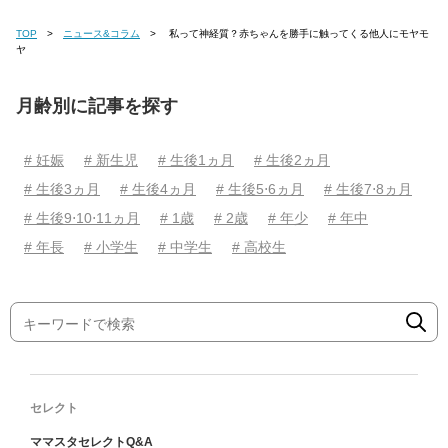
TOP
ニュース&コラム
私って神経質？赤ちゃんを勝手に触ってくる他人にモヤモ
ヤ
月齢別に記事を探す
# 妊娠
# 新生児
# 生後1ヵ月
# 生後2ヵ月
# 生後3ヵ月
# 生後4ヵ月
# 生後5⋅6ヵ月
# 生後7⋅8ヵ月
# 生後9⋅10⋅11ヵ月
# 1歳
# 2歳
# 年少
# 年中
# 年長
# 小学生
# 中学生
# 高校生
セレクト
ママスタセレクトQ&A