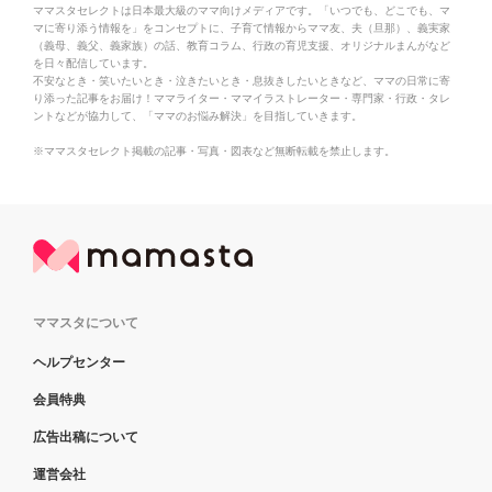
ママスタセレクトは日本最大級のママ向けメディアです。「いつでも、どこでも、マ
マに寄り添う情報を」をコンセプトに、子育て情報からママ友、夫（旦那）、義実家
（義母、義父、義家族）の話、教育コラム、行政の育児支援、オリジナルまんがなど
を日々配信しています。
不安なとき・笑いたいとき・泣きたいとき・息抜きしたいときなど、ママの日常に寄
り添った記事をお届け！ママライター・ママイラストレーター・専門家・行政・タレ
ントなどが協力して、「ママのお悩み解決」を目指していきます。
※ママスタセレクト掲載の記事・写真・図表など無断転載を禁止します。
ママスタについて
ヘルプセンター
会員特典
広告出稿について
運営会社