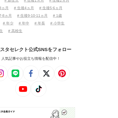
# 新生児
# 生後1ヵ月
# 生後2ヵ月
後3ヵ月
# 生後4ヵ月
# 生後5⋅6ヵ月
7⋅8ヵ月
# 生後9⋅10⋅11ヵ月
# 1歳
# 年少
# 年中
# 年長
# 小学生
学生
# 高校生
スタセレクト公式SNSをフォロー
人気記事やお役立ち情報を配信中！