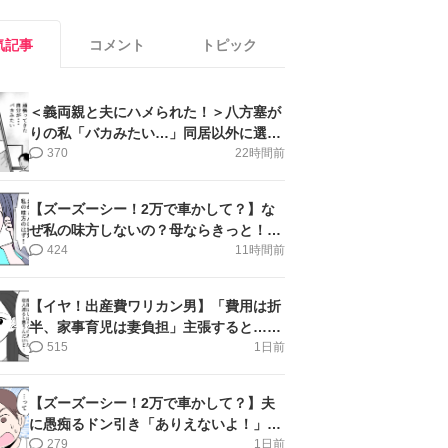
気記事
コメント
トピック
＜義両親と夫にハメられた！＞八方塞が
りの私「バカみたい…」同居以外に選択
肢がない【第5話まんが】
370
22時間前
【ズーズーシー！2万で車かして？】な
ぜ私の味方しないの？母ならきっと！＜
第17話＞#4コマ母道場
424
11時間前
【イヤ！出産費ワリカン男】「費用は折
半、家事育児は妻負担」主張すると…＜
第11話＞#4コマ母道場
515
1日前
【ズーズーシー！2万で車かして？】夫
に愚痴るドン引き「ありえないよ！」＜
第16話＞#4コマ母道場
279
1日前