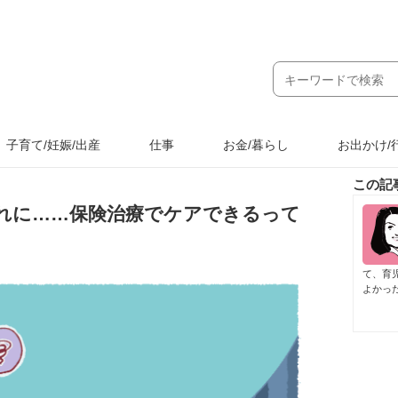
子育て/妊娠/出産
仕事
お金/暮らし
お出かけ/
この記
れに……保険治療でケアできるって
て、育
よかっ