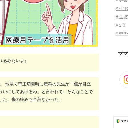
# 妊娠
# 生
# 生後
# 2歳
# 中
ママ
れるみたいよ』
後、他県で帝王切開時に産科の先生が「傷が目立
れいにしてあげるね」と言われて、そんなことで
した。傷の痒みも全然なかった』