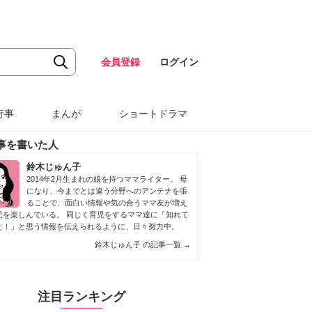
会員登録
ログイン
行事
まんが
ショートドラマ
事を書いた人
鈴木じゅん子
2014年2月生まれの娘を持つママライター。 母
になり、今までとは違う分野へのアンテナを張
ることで、面白い情報や気の合うママ友が増え
児を楽しんでいる。 同じく育児をするママ達に「知れて
た！」と思う情報を伝えられるように、日々努力中。
鈴木じゅん子 の記事一覧
→
注目ランキング