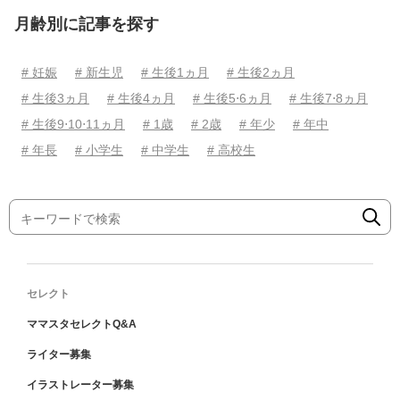
月齢別に記事を探す
# 妊娠
# 新生児
# 生後1ヵ月
# 生後2ヵ月
# 生後3ヵ月
# 生後4ヵ月
# 生後5⋅6ヵ月
# 生後7⋅8ヵ月
# 生後9⋅10⋅11ヵ月
# 1歳
# 2歳
# 年少
# 年中
# 年長
# 小学生
# 中学生
# 高校生
セレクト
ママスタセレクトQ&A
ライター募集
イラストレーター募集