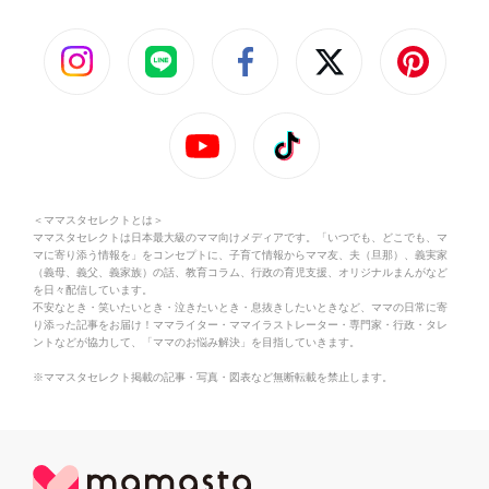
＜ママスタセレクトとは＞
ママスタセレクトは日本最大級のママ向けメディアです。「いつでも、どこでも、マ
マに寄り添う情報を」をコンセプトに、子育て情報からママ友、夫（旦那）、義実家
（義母、義父、義家族）の話、教育コラム、行政の育児支援、オリジナルまんがなど
を日々配信しています。
不安なとき・笑いたいとき・泣きたいとき・息抜きしたいときなど、ママの日常に寄
り添った記事をお届け！ママライター・ママイラストレーター・専門家・行政・タレ
ントなどが協力して、「ママのお悩み解決」を目指していきます。
※ママスタセレクト掲載の記事・写真・図表など無断転載を禁止します。