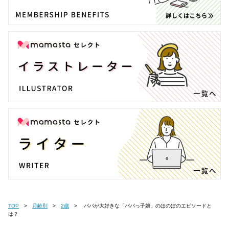
TOP
月齢別
2歳
パパが大好きな「パパっ子娘」のほのぼのエピソードと
は？