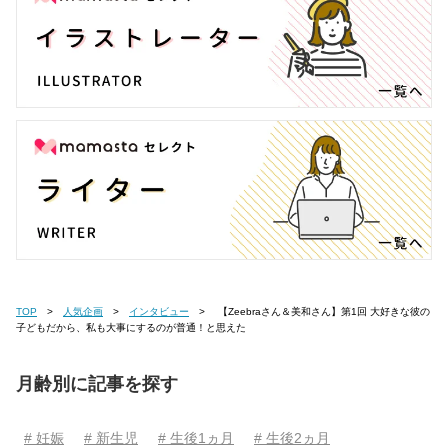
TOP
人気企画
インタビュー
【Zeebraさん＆美和さん】第1回 大好きな彼の
子どもだから、私も大事にするのが普通！と思えた
月齢別に記事を探す
# 妊娠
# 新生児
# 生後1ヵ月
# 生後2ヵ月