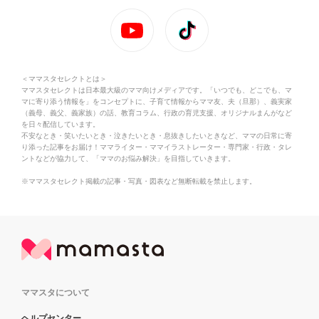
＜ママスタセレクトとは＞
ママスタセレクトは日本最大級のママ向けメディアです。「いつでも、どこでも、マ
マに寄り添う情報を」をコンセプトに、子育て情報からママ友、夫（旦那）、義実家
（義母、義父、義家族）の話、教育コラム、行政の育児支援、オリジナルまんがなど
を日々配信しています。
不安なとき・笑いたいとき・泣きたいとき・息抜きしたいときなど、ママの日常に寄
り添った記事をお届け！ママライター・ママイラストレーター・専門家・行政・タレ
ントなどが協力して、「ママのお悩み解決」を目指していきます。
※ママスタセレクト掲載の記事・写真・図表など無断転載を禁止します。
ママスタについて
ヘルプセンター