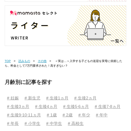
TOP
読みもの
その他
＜実は…＞入学する子どもの送迎を実母に依頼した
ら、料金として7万円要求された！高すぎない？
月齢別に記事を探す
# 妊娠
# 新生児
# 生後1ヵ月
# 生後2ヵ月
# 生後3ヵ月
# 生後4ヵ月
# 生後5⋅6ヵ月
# 生後7⋅8ヵ月
# 生後9⋅10⋅11ヵ月
# 1歳
# 2歳
# 年少
# 年中
# 年長
# 小学生
# 中学生
# 高校生