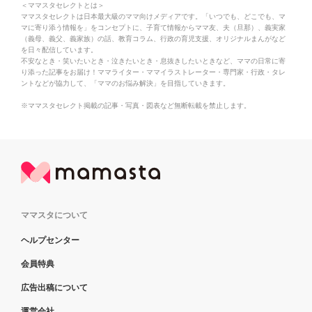
＜ママスタセレクトとは＞
ママスタセレクトは日本最大級のママ向けメディアです。「いつでも、どこでも、マ
マに寄り添う情報を」をコンセプトに、子育て情報からママ友、夫（旦那）、義実家
（義母、義父、義家族）の話、教育コラム、行政の育児支援、オリジナルまんがなど
を日々配信しています。
不安なとき・笑いたいとき・泣きたいとき・息抜きしたいときなど、ママの日常に寄
り添った記事をお届け！ママライター・ママイラストレーター・専門家・行政・タレ
ントなどが協力して、「ママのお悩み解決」を目指していきます。
※ママスタセレクト掲載の記事・写真・図表など無断転載を禁止します。
ママスタについて
ヘルプセンター
会員特典
広告出稿について
運営会社