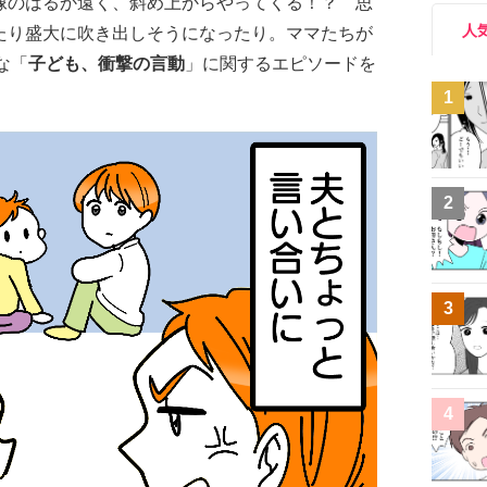
像のはるか遠く、斜め上からやってくる！？ 思
人
たり盛大に吹き出しそうになったり。ママたちが
な「
子ども、衝撃の言動
」に関するエピソードを
1
2
3
4