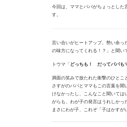
今回は、ママとパパがちょっとした
す。
言い合いがヒートアップ。勢い余っ
の味方になってくれる！？」と聞い
トウマ「
どっちも！ だってパパも
満面の笑みで放たれた衝撃のひとこ
さすがのパパとママもこの言葉を聞
けなかったし、こんなこと聞いては
がらも、わが子の発言はうれしかっ
まさにわが子、これぞ「子はかすが