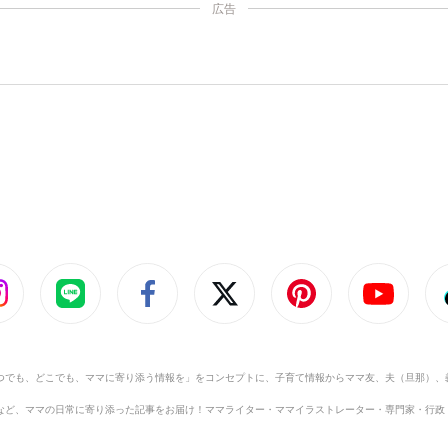
広告
つでも、どこでも、ママに寄り添う情報を」をコンセプトに、子育て情報からママ友、夫（旦那）、
など、ママの日常に寄り添った記事をお届け！ママライター・ママイラストレーター・専門家・行政