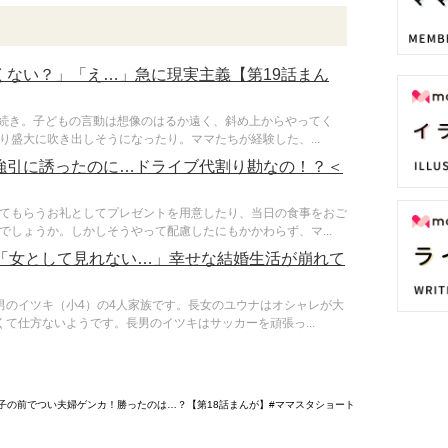
くない？」「え…」急に現実主義【第19話まん
の続き。子どもの言動は想像のはるか遠く、斜め上からやってく
盛大に吹き出しそうになったり。ママたちが経験した、...
強引に誘ったのに…ドライブ代割り勘なの！？＜
てもらうお礼としてプレゼントを用意したり、当日の食事をおご
しょうか。しかしそうやって配慮したにもかかわらず、マ...
白「女として見れない…」幸せな結婚生活が崩れて
男のイツキ（小4）の4人家族です。長女のユウナはオシャレが大
て仕方ないようです。長男のイツキはサッカーを頑張っ...
子の前でつい夫婦ゲンカ！勝ったのは…？【第18話まんが】#ママスタショート