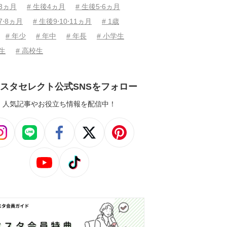
後3ヵ月
# 生後4ヵ月
# 生後5⋅6ヵ月
7⋅8ヵ月
# 生後9⋅10⋅11ヵ月
# 1歳
# 年少
# 年中
# 年長
# 小学生
学生
# 高校生
スタセレクト公式SNSをフォロー
人気記事やお役立ち情報を配信中！