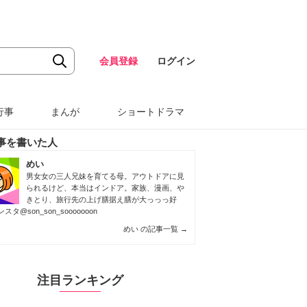
会員登録
ログイン
行事
まんが
ショートドラマ
事を書いた人
めい
男女女の三人兄妹を育てる母。アウトドアに見
られるけど、本当はインドア。家族、漫画、や
きとり、旅行先の上げ膳据え膳が大っっっ好
スタ@son_son_sooooooon
めい の記事一覧
→
注目ランキング