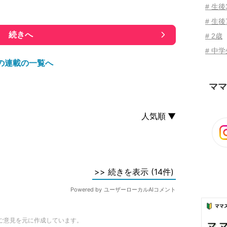
# 生
# 生後
続きへ
# 2歳
# 中
の連載の一覧へ
ママ
ご意見を元に作成しています。