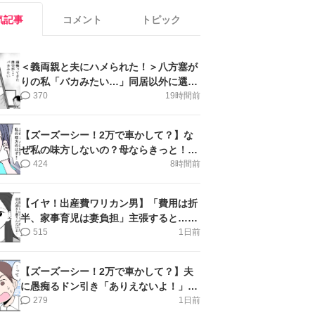
気記事
コメント
トピック
＜義両親と夫にハメられた！＞八方塞が
りの私「バカみたい…」同居以外に選択
肢がない【第5話まんが】
370
19時間前
【ズーズーシー！2万で車かして？】な
ぜ私の味方しないの？母ならきっと！＜
第17話＞#4コマ母道場
424
8時間前
【イヤ！出産費ワリカン男】「費用は折
半、家事育児は妻負担」主張すると…＜
第11話＞#4コマ母道場
515
1日前
【ズーズーシー！2万で車かして？】夫
に愚痴るドン引き「ありえないよ！」＜
第16話＞#4コマ母道場
279
1日前