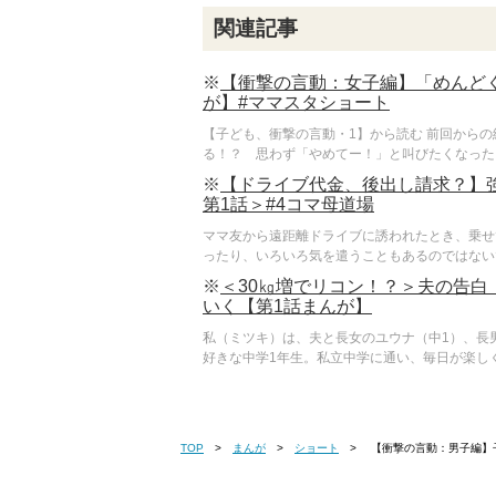
関連記事
※
【衝撃の言動：女子編】「めんど
が】#ママスタショート
【子ども、衝撃の言動・1】から読む 前回から
る！？ 思わず「やめてー！」と叫びたくなったり
※
【ドライブ代金、後出し請求？】
第1話＞#4コマ母道場
ママ友から遠距離ドライブに誘われたとき、乗せ
ったり、いろいろ気を遣うこともあるのではないで
※
＜30㎏増でリコン！？＞夫の告
いく【第1話まんが】
私（ミツキ）は、夫と長女のユウナ（中1）、長
好きな中学1年生。私立中学に通い、毎日が楽しく
TOP
まんが
ショート
【衝撃の言動：男子編】