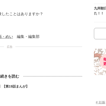
九州朝
た！！
験したことはありますか？
画・めい
編集・編集部
広告
続きを読む
】【第19話まんが】
# 妊娠