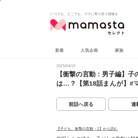
`
いつでも、どこでも、ママに寄り添う情報を
新着
人気企画
家族
2025/04/15
【衝撃の言動：男子編】子
は…？【第18話まんが】#
前話へ戻る
連
【子ども、衝撃の言動・1】から読む