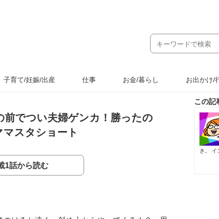
子育て/妊娠/出産
仕事
お金/暮らし
お出かけ/
この記
の前でつい夫婦ゲンカ！勝ったの
ママスタショート
き。
イン
載1話から読む