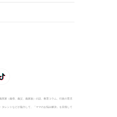
義実家（義母、義父、義家族）の話、教育コラム、行政の育児
・タレントなどが協力して、「ママのお悩み解決」を目指して