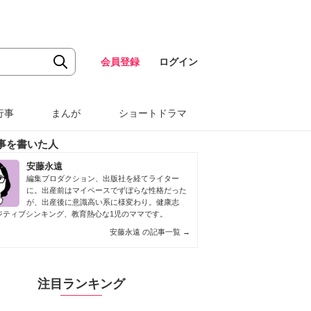
会員登録
ログイン
行事
まんが
ショートドラマ
事を書いた人
安藤永遠
編集プロダクション、出版社を経てライター
に。出産前はマイペースでずぼらな性格だった
が、出産後に意識高い系に様変わり。健康志
ジティブシンキング、教育熱心な1児のママです。
安藤永遠 の記事一覧
→
注目ランキング