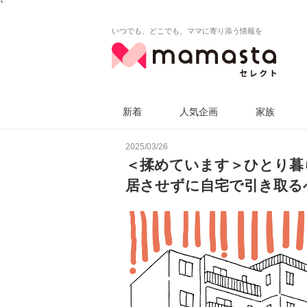
`
いつでも、どこでも、ママに寄り添う情報を
新着
人気企画
家族
2025/03/26
＜揉めています＞ひとり暮
居させずに自宅で引き取る