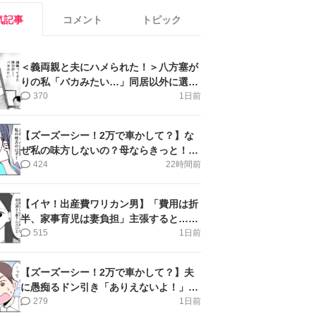
気記事
コメント
トピック
＜義両親と夫にハメられた！＞八方塞が
りの私「バカみたい…」同居以外に選択
肢がない【第5話まんが】
370
1日前
【ズーズーシー！2万で車かして？】な
ぜ私の味方しないの？母ならきっと！＜
第17話＞#4コマ母道場
424
22時間前
【イヤ！出産費ワリカン男】「費用は折
半、家事育児は妻負担」主張すると…＜
第11話＞#4コマ母道場
515
1日前
【ズーズーシー！2万で車かして？】夫
に愚痴るドン引き「ありえないよ！」＜
第16話＞#4コマ母道場
279
1日前