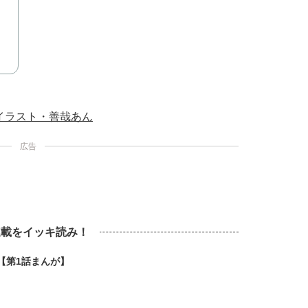
イラスト・善哉あん
広告
連載をイッキ読み！
【第1話まんが】