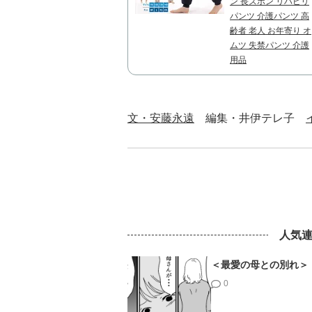
ン 長ズボン リハビリ
パンツ 介護パンツ 高
齢者 老人 お年寄り オ
ムツ 失禁パンツ 介護
用品
文・安藤永遠
編集・井伊テレ子
人気
＜最愛の母との別れ＞
0