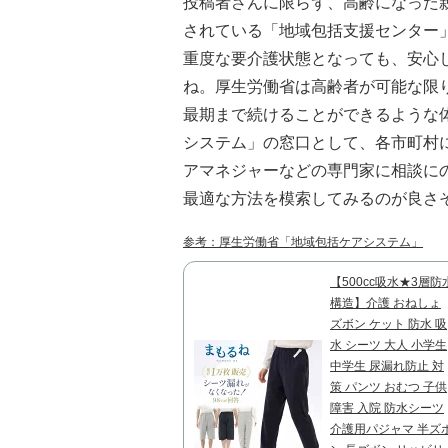
投稿者さんに限らず、高齢になった
されている「地域包括支援センター
重度な要介護状態となっても、安心
ね。厚生労働省は高齢者が可能な限
最期まで続けることができるような
システム」の窓口として、各市町村
アマネジャーなどの専門家に相談に
最適な方法を模索してみるのが良さ
参考：厚生労働省「地域包括ケアシステム」
【500cc吸水★3層防
構造】介護 おねしょ
ズボン ケット 防水 吸
水 シーツ 大人 小学生
中学生 尿漏れ防止 対
策 パンツ おむつ 子供
障害 入院 防水シーツ
介護用パジャマ 半ズ