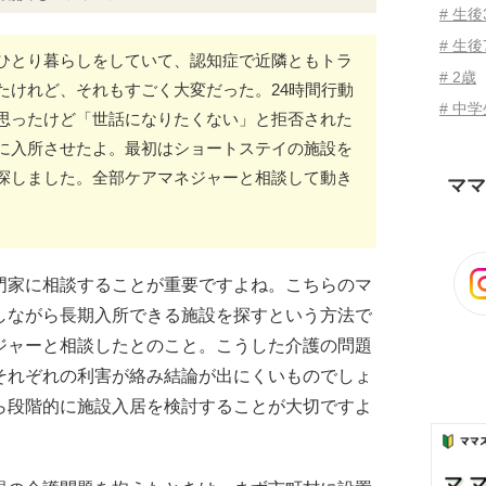
# 生
# 生後
ひとり暮らしをしていて、認知症で近隣ともトラ
# 2歳
たけれど、それもすごく大変だった。24時間行動
# 中
思ったけど「世話になりたくない」と拒否された
に入所させたよ。最初はショートステイの施設を
探しました。全部ケアマネジャーと相談して動き
ママ
門家に相談することが重要ですよね。こちらのマ
しながら長期入所できる施設を探すという方法で
ジャーと相談したとのこと。こうした介護の問題
それぞれの利害が絡み結論が出にくいものでしょ
ら段階的に施設入居を検討することが大切ですよ