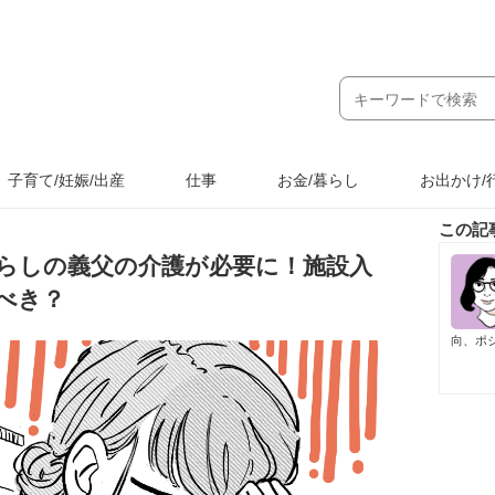
子育て/妊娠/出産
仕事
お金/暮らし
お出かけ/
この記
らしの義父の介護が必要に！施設入
べき？
向、ポ