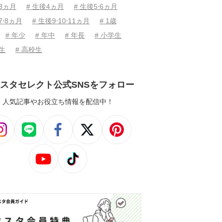
後3ヵ月
# 生後4ヵ月
# 生後5⋅6ヵ月
7⋅8ヵ月
# 生後9⋅10⋅11ヵ月
# 1歳
# 年少
# 年中
# 年長
# 小学生
学生
# 高校生
スタセレクト公式SNSをフォロー
人気記事やお役立ち情報を配信中！