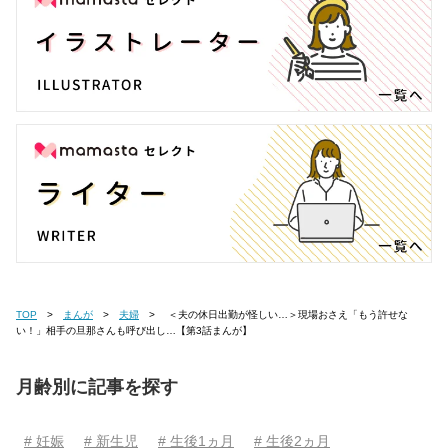
TOP
まんが
夫婦
＜夫の休日出勤が怪しい…＞現場おさえ「もう許せな
い！」相手の旦那さんも呼び出し…【第3話まんが】
月齢別に記事を探す
# 妊娠
# 新生児
# 生後1ヵ月
# 生後2ヵ月