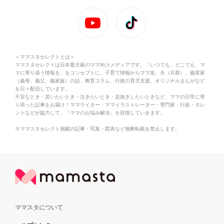
＜ママスタセレクトとは＞
ママスタセレクトは日本最大級のママ向けメディアです。「いつでも、どこでも、マ
マに寄り添う情報を」をコンセプトに、子育て情報からママ友、夫（旦那）、義実家
（義母、義父、義家族）の話、教育コラム、行政の育児支援、オリジナルまんがなど
を日々配信しています。
不安なとき・笑いたいとき・泣きたいとき・息抜きしたいときなど、ママの日常に寄
り添った記事をお届け！ママライター・ママイラストレーター・専門家・行政・タレ
ントなどが協力して、「ママのお悩み解決」を目指していきます。
※ママスタセレクト掲載の記事・写真・図表など無断転載を禁止します。
ママスタについて