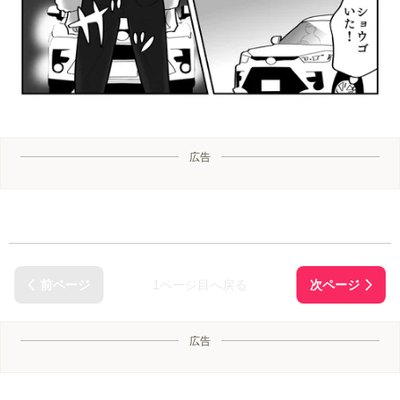
広告
1ページ目へ戻る
広告