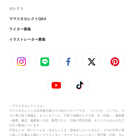
セレクト
ママスタセレクトQ&A
ライター募集
イラストレーター募集
＜ママスタセレクトとは＞
ママスタセレクトは日本最大級のママ向けメディアです。「いつでも、どこでも、マ
マに寄り添う情報を」をコンセプトに、子育て情報からママ友、夫（旦那）、義実家
（義母、義父、義家族）の話、教育コラム、行政の育児支援、オリジナルまんがなど
を日々配信しています。
不安なとき・笑いたいとき・泣きたいとき・息抜きしたいときなど、ママの日常に寄
り添った記事をお届け！ママライター・ママイラストレーター・専門家・行政・タレ