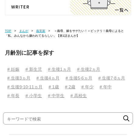
TOP
まんが
義実家
＜義母、嫁をサゲたい！＞ビックリ！義母によると
「私、みんなから嫌われてるらしい」【第1話まんが】
月齢別に記事を探す
# 妊娠
# 新生児
# 生後1ヵ月
# 生後2ヵ月
# 生後3ヵ月
# 生後4ヵ月
# 生後5⋅6ヵ月
# 生後7⋅8ヵ月
# 生後9⋅10⋅11ヵ月
# 1歳
# 2歳
# 年少
# 年中
# 年長
# 小学生
# 中学生
# 高校生