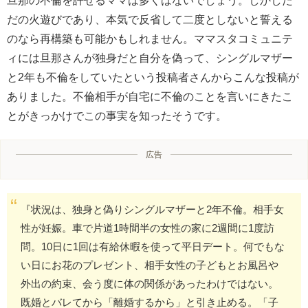
旦那の不倫を許せるママは多くはないでしょう。しかした
だの火遊びであり、本気で反省して二度としないと誓える
のなら再構築も可能かもしれません。ママスタコミュニテ
ィには旦那さんが独身だと自分を偽って、シングルマザー
と2年も不倫をしていたという投稿者さんからこんな投稿が
ありました。不倫相手が自宅に不倫のことを言いにきたこ
とがきっかけでこの事実を知ったそうです。
広告
『状況は、独身と偽りシングルマザーと2年不倫。相手女
性が妊娠。車で片道1時間半の女性の家に2週間に1度訪
問。10日に1回は有給休暇を使って平日デート。何でもな
い日にお花のプレゼント、相手女性の子どもとお風呂や
外出の約束、会う度に体の関係があったわけではない。
既婚とバレてから「離婚するから」と引き止める。「子