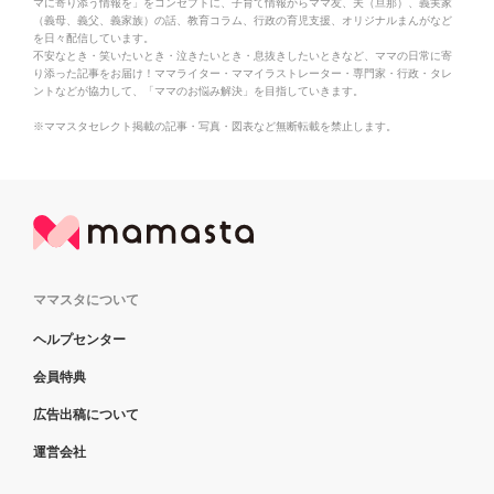
マに寄り添う情報を」をコンセプトに、子育て情報からママ友、夫（旦那）、義実家
（義母、義父、義家族）の話、教育コラム、行政の育児支援、オリジナルまんがなど
を日々配信しています。
不安なとき・笑いたいとき・泣きたいとき・息抜きしたいときなど、ママの日常に寄
り添った記事をお届け！ママライター・ママイラストレーター・専門家・行政・タレ
ントなどが協力して、「ママのお悩み解決」を目指していきます。
※ママスタセレクト掲載の記事・写真・図表など無断転載を禁止します。
ママスタについて
ヘルプセンター
会員特典
広告出稿について
運営会社