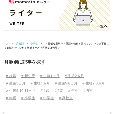
TOP
月齢別
小学生
＜最低な裏切り＞旦那が独身と偽ってシンママと不倫し
て妊娠させていた！離婚すべき？再構築は無理？
月齢別に記事を探す
# 妊娠
# 新生児
# 生後1ヵ月
# 生後2ヵ月
# 生後3ヵ月
# 生後4ヵ月
# 生後5⋅6ヵ月
# 生後7⋅8ヵ月
# 生後9⋅10⋅11ヵ月
# 1歳
# 2歳
# 年少
# 年中
# 年長
# 小学生
# 中学生
# 高校生