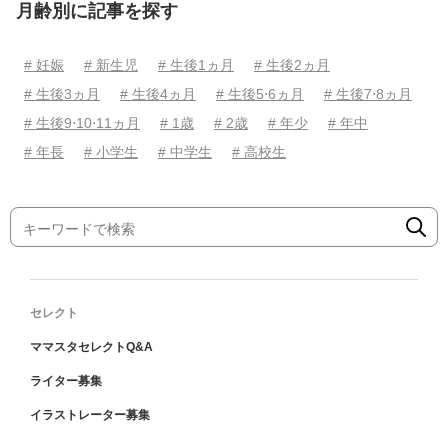
月齢別に記事を探す
# 妊娠
# 新生児
# 生後1ヵ月
# 生後2ヵ月
# 生後3ヵ月
# 生後4ヵ月
# 生後5⋅6ヵ月
# 生後7⋅8ヵ月
# 生後9⋅10⋅11ヵ月
# 1歳
# 2歳
# 年少
# 年中
# 年長
# 小学生
# 中学生
# 高校生
セレクト
ママスタセレクトQ&A
ライター募集
イラストレーター募集