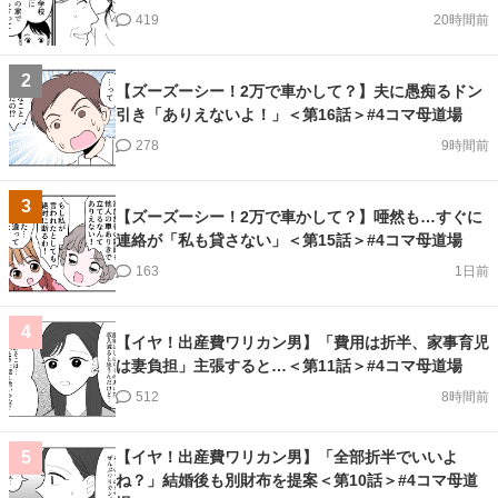
419
20時間前
2
【ズーズーシー！2万で車かして？】夫に愚痴るドン
引き「ありえないよ！」＜第16話＞#4コマ母道場
278
9時間前
3
【ズーズーシー！2万で車かして？】唖然も…すぐに
連絡が「私も貸さない」＜第15話＞#4コマ母道場
163
1日前
4
【イヤ！出産費ワリカン男】「費用は折半、家事育児
は妻負担」主張すると…＜第11話＞#4コマ母道場
512
8時間前
【イヤ！出産費ワリカン男】「全部折半でいいよ
5
ね？」結婚後も別財布を提案＜第10話＞#4コマ母道