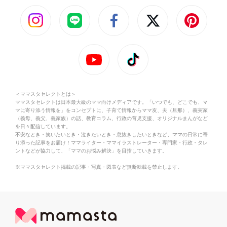
＜ママスタセレクトとは＞
ママスタセレクトは日本最大級のママ向けメディアです。「いつでも、どこでも、マ
マに寄り添う情報を」をコンセプトに、子育て情報からママ友、夫（旦那）、義実家
（義母、義父、義家族）の話、教育コラム、行政の育児支援、オリジナルまんがなど
を日々配信しています。
不安なとき・笑いたいとき・泣きたいとき・息抜きしたいときなど、ママの日常に寄
り添った記事をお届け！ママライター・ママイラストレーター・専門家・行政・タレ
ントなどが協力して、「ママのお悩み解決」を目指していきます。
※ママスタセレクト掲載の記事・写真・図表など無断転載を禁止します。