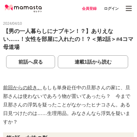
会員登録
ログイン
2024/04/10
【男の一人暮らしにナプキン！？】ありえな
い……！女性を部屋に入れたの！？＜第2話＞#4コマ
母道場
前話へ戻る
連載1話から読む
前回からの続き。
もしも単身赴任中の旦那さんの家に、旦
那さんは使わないであろう物が置いてあったら？ 今まで
旦那さんの浮気を疑ったことがなかったヒナコさん。ある
日見つけたのは……生理用品。みなさんなら浮気を疑いま
すか？