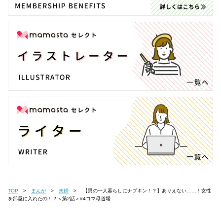
TOP
まんが
夫婦
【男の一人暮らしにナプキン！？】ありえない……！女性
を部屋に入れたの！？＜第2話＞#4コマ母道場