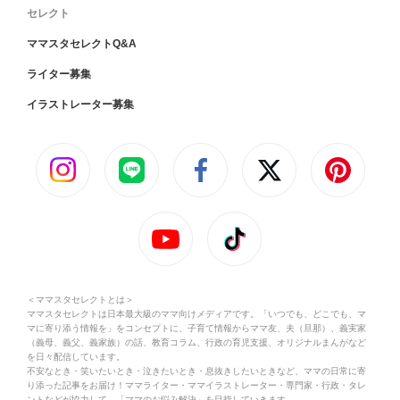
セレクト
ママスタセレクトQ&A
ライター募集
イラストレーター募集
＜ママスタセレクトとは＞
ママスタセレクトは日本最大級のママ向けメディアです。「いつでも、どこでも、マ
マに寄り添う情報を」をコンセプトに、子育て情報からママ友、夫（旦那）、義実家
（義母、義父、義家族）の話、教育コラム、行政の育児支援、オリジナルまんがなど
を日々配信しています。
不安なとき・笑いたいとき・泣きたいとき・息抜きしたいときなど、ママの日常に寄
り添った記事をお届け！ママライター・ママイラストレーター・専門家・行政・タレ
ントなどが協力して、「ママのお悩み解決」を目指していきます。