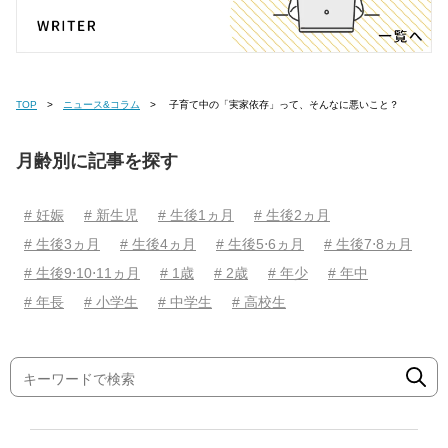
TOP
ニュース&コラム
子育て中の「実家依存」って、そんなに悪いこと？
月齢別に記事を探す
# 妊娠
# 新生児
# 生後1ヵ月
# 生後2ヵ月
# 生後3ヵ月
# 生後4ヵ月
# 生後5⋅6ヵ月
# 生後7⋅8ヵ月
# 生後9⋅10⋅11ヵ月
# 1歳
# 2歳
# 年少
# 年中
# 年長
# 小学生
# 中学生
# 高校生