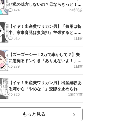
ぜ私の味方しないの？母ならきっと！＜
第17話＞#4コマ母道場
424
19時間前
【イヤ！出産費ワリカン男】「費用は折
半、家事育児は妻負担」主張すると…＜
第11話＞#4コマ母道場
515
1日前
【ズーズーシー！2万で車かして？】夫
に愚痴るドン引き「ありえないよ！」＜
第16話＞#4コマ母道場
279
1日前
【イヤ！出産費ワリカン男】出産経験あ
る姉から「やめな！」交際を止められ＜
第12話＞#4コマ母道場
320
18時間前
もっと見る