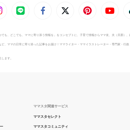
つでも、どこでも、ママに寄り添う情報を」をコンセプトに、子育て情報からママ友、夫（旦那）、
など、ママの日常に寄り添った記事をお届け！ママライター・ママイラストレーター・専門家・行政
止します。
ママスタ関連サービス
ママスタセレクト
ー
ママスタコミュニティ