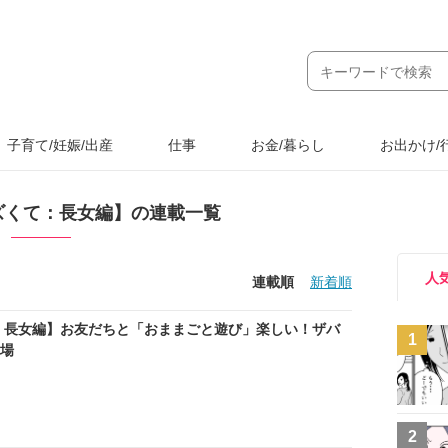
子育て/妊娠/出産
仕事
お金/暮らし
お出かけ/
ズくて：長女編】の連載一覧
人
連載順
新着順
：長女編】お友だちと「おままごと遊び」楽しい！ザバ
1
道場
2