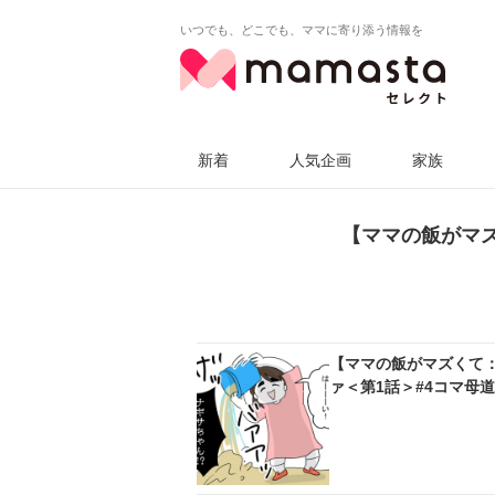
いつでも、どこでも、ママに寄り添う情報を
新着
人気企画
家族
【ママの飯がマ
【ママの飯がマズくて
ァ＜第1話＞#4コマ母