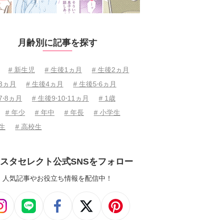
月齢別に記事を探す
# 新生児
# 生後1ヵ月
# 生後2ヵ月
後3ヵ月
# 生後4ヵ月
# 生後5⋅6ヵ月
7⋅8ヵ月
# 生後9⋅10⋅11ヵ月
# 1歳
# 年少
# 年中
# 年長
# 小学生
学生
# 高校生
スタセレクト公式SNSをフォロー
人気記事やお役立ち情報を配信中！