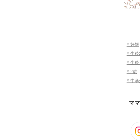
# 妊娠
# 生
# 生後
# 2歳
# 中
ママ