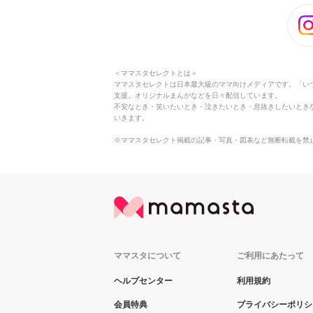
＜ママスタセレクトとは＞
ママスタセレクトは日本最大級のママ向けメディアです。「い
支援、オリジナルまんがなどを日々配信しています。
不安なとき・笑いたいとき・泣きたいとき・息抜きしたいとき
いきます。
※ママスタセレクト掲載の記事・写真・図表など無断転載を禁
ママスタについて
ご利用にあたって
ヘルプセンター
利用規約
会員特典
プライバシーポリシ