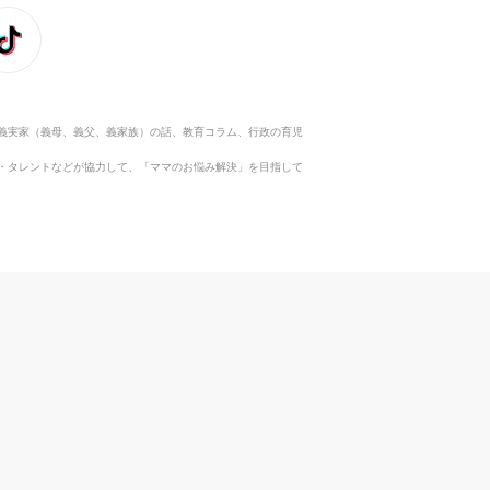
義実家（義母、義父、義家族）の話、教育コラム、行政の育児
・タレントなどが協力して、「ママのお悩み解決」を目指して