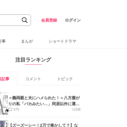
会員登録
ログイン
行事
まんが
ショートドラマ
注目ランキング
気記事
コメント
トピック
＜義両親と夫にハメられた！＞八方塞が
りの私「バカみたい…」同居以外に選択
肢がない【第5話まんが】
370
1日前
【ズーズーシー！2万で車かして？】な