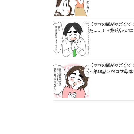
【ママの飯がマズくて
た……！＜第9話＞#4
【ママの飯がマズくて
＜第10話＞#4コマ母道