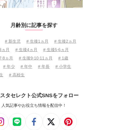
月齢別に記事を探す
# 新生児
# 生後1ヵ月
# 生後2ヵ月
後3ヵ月
# 生後4ヵ月
# 生後5⋅6ヵ月
7⋅8ヵ月
# 生後9⋅10⋅11ヵ月
# 1歳
# 年少
# 年中
# 年長
# 小学生
学生
# 高校生
スタセレクト公式SNSをフォロー
人気記事やお役立ち情報を配信中！