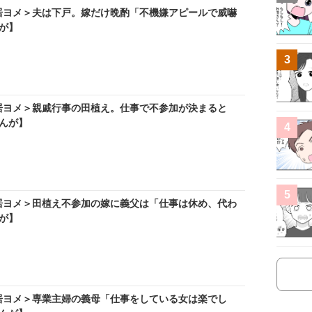
居ヨメ＞夫は下戸。嫁だけ晩酌「不機嫌アピールで威嚇
が】
3
居ヨメ＞親戚行事の田植え。仕事で不参加が決まると
んが】
4
5
居ヨメ＞田植え不参加の嫁に義父は「仕事は休め、代わ
が】
居ヨメ＞専業主婦の義母「仕事をしている女は楽でし