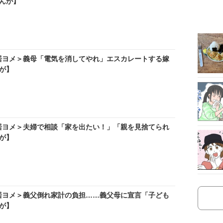
んが】
居ヨメ＞義母「電気を消してやれ」エスカレートする嫁
が】
居ヨメ＞夫婦で相談「家を出たい！」「親を見捨てられ
が】
居ヨメ＞義父倒れ家計の負担……義父母に宣言「子ども
が】