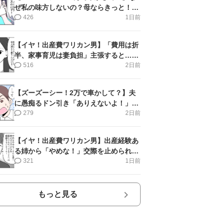
ぜ私の味方しないの？母ならきっと！＜
第17話＞#4コマ母道場
426
1日前
【イヤ！出産費ワリカン男】「費用は折
半、家事育児は妻負担」主張すると…＜
第11話＞#4コマ母道場
516
2日前
【ズーズーシー！2万で車かして？】夫
に愚痴るドン引き「ありえないよ！」＜
第16話＞#4コマ母道場
279
2日前
【イヤ！出産費ワリカン男】出産経験あ
る姉から「やめな！」交際を止められ＜
第12話＞#4コマ母道場
321
1日前
もっと見る