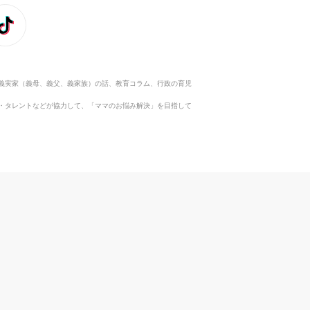
義実家（義母、義父、義家族）の話、教育コラム、行政の育児
・タレントなどが協力して、「ママのお悩み解決」を目指して