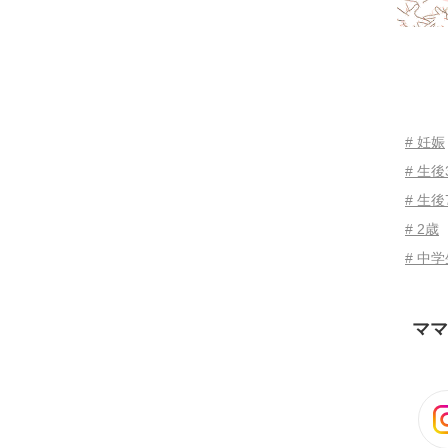
# 妊娠
# 生
# 生後
# 2歳
# 中
ママ