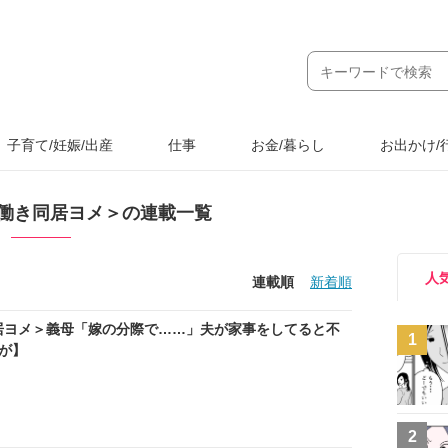
子育て/妊娠/出産
仕事
お金/暮らし
お出かけ/
働き同居ヨメ＞の連載一覧
人
連載順
新着順
居ヨメ＞義母「嫁の分際で……」夫が家事をしてると不
1
が】
2