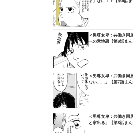
ょ」なに！？【第5話ま
＜男尊女卑：共働き同
への意地悪【第6話まん
＜男尊女卑：共働き同
ない……」【第7話まん
＜男尊女卑：共働き同
と家出る」【第8話まん