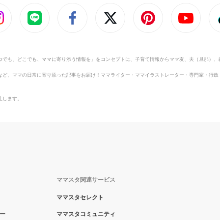
つでも、どこでも、ママに寄り添う情報を」をコンセプトに、子育て情報からママ友、夫（旦那）、
など、ママの日常に寄り添った記事をお届け！ママライター・ママイラストレーター・専門家・行政
止します。
ママスタ関連サービス
ママスタセレクト
ー
ママスタコミュニティ