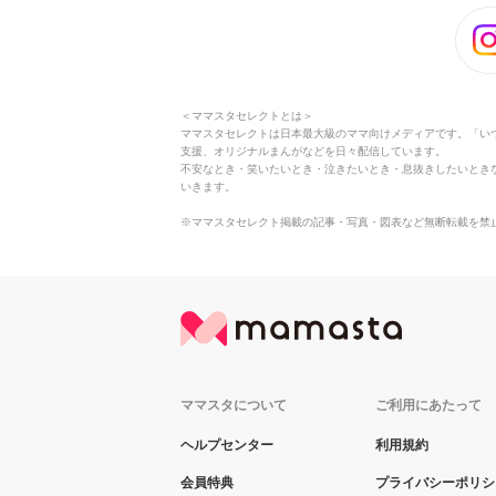
＜ママスタセレクトとは＞
ママスタセレクトは日本最大級のママ向けメディアです。「い
支援、オリジナルまんがなどを日々配信しています。
不安なとき・笑いたいとき・泣きたいとき・息抜きしたいとき
いきます。
※ママスタセレクト掲載の記事・写真・図表など無断転載を禁
ママスタについて
ご利用にあたって
ヘルプセンター
利用規約
会員特典
プライバシーポリシ