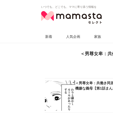
いつでも、どこでも、ママに寄り添う情報を
新着
人気企画
家族
＜男尊女卑：共
＜男尊女卑：共働き同
機嫌な義母【第1話まん