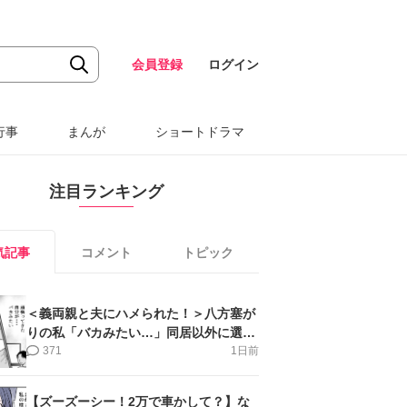
会員登録
ログイン
行事
まんが
ショートドラマ
注目ランキング
気記事
コメント
トピック
＜義両親と夫にハメられた！＞八方塞が
りの私「バカみたい…」同居以外に選択
肢がない【第5話まんが】
371
1日前
【ズーズーシー！2万で車かして？】な