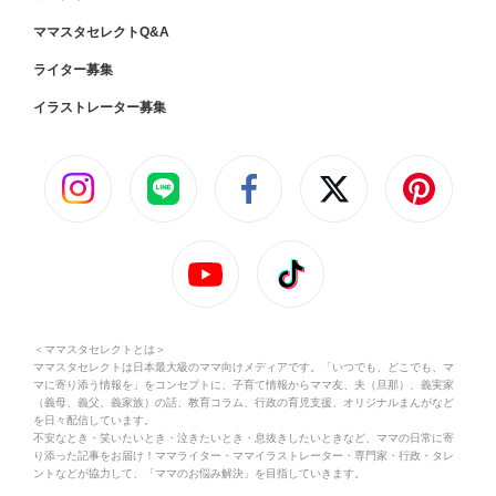
ママスタセレクトQ&A
ライター募集
イラストレーター募集
＜ママスタセレクトとは＞
ママスタセレクトは日本最大級のママ向けメディアです。「いつでも、どこでも、マ
マに寄り添う情報を」をコンセプトに、子育て情報からママ友、夫（旦那）、義実家
（義母、義父、義家族）の話、教育コラム、行政の育児支援、オリジナルまんがなど
を日々配信しています。
不安なとき・笑いたいとき・泣きたいとき・息抜きしたいときなど、ママの日常に寄
り添った記事をお届け！ママライター・ママイラストレーター・専門家・行政・タレ
ントなどが協力して、「ママのお悩み解決」を目指していきます。