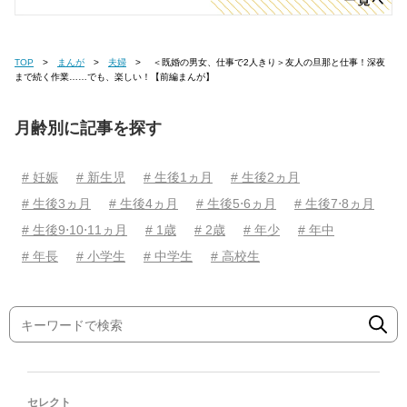
TOP
まんが
夫婦
＜既婚の男女、仕事で2人きり＞友人の旦那と仕事！深夜
まで続く作業……でも、楽しい！【前編まんが】
月齢別に記事を探す
# 妊娠
# 新生児
# 生後1ヵ月
# 生後2ヵ月
# 生後3ヵ月
# 生後4ヵ月
# 生後5⋅6ヵ月
# 生後7⋅8ヵ月
# 生後9⋅10⋅11ヵ月
# 1歳
# 2歳
# 年少
# 年中
# 年長
# 小学生
# 中学生
# 高校生
セレクト