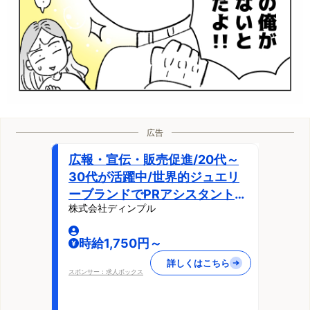
広告
広報・宣伝・販売促進/20代～
30代が活躍中/世界的ジュエリ
ーブランドでPRアシスタント職
株式会社ディンプル
@銀座/東京都/中央区
時給1,750円～
詳しくはこちら
スポンサー：求人ボックス