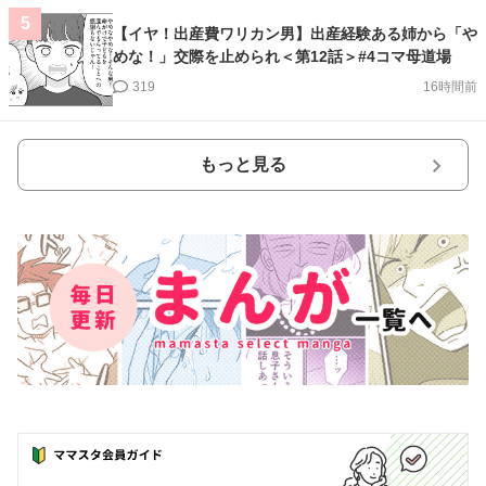
5
【イヤ！出産費ワリカン男】出産経験ある姉から「や
めな！」交際を止められ＜第12話＞#4コマ母道場
319
16時間前
もっと見る