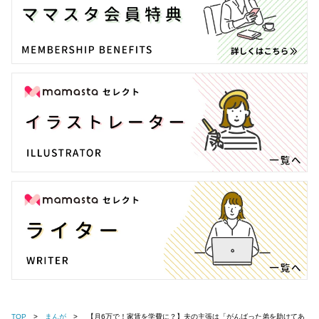
TOP
まんが
【月6万で！家賃を学費に？】夫の主張は「がんばった弟を助けてあ