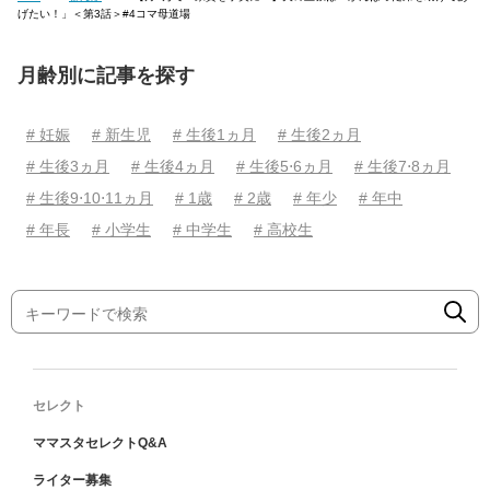
げたい！」＜第3話＞#4コマ母道場
月齢別に記事を探す
# 妊娠
# 新生児
# 生後1ヵ月
# 生後2ヵ月
# 生後3ヵ月
# 生後4ヵ月
# 生後5⋅6ヵ月
# 生後7⋅8ヵ月
# 生後9⋅10⋅11ヵ月
# 1歳
# 2歳
# 年少
# 年中
# 年長
# 小学生
# 中学生
# 高校生
セレクト
ママスタセレクトQ&A
ライター募集