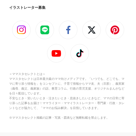
イラストレーター募集
＜ママスタセレクトとは＞
ママスタセレクトは日本最大級のママ向けメディアです。「いつでも、どこでも、マ
マに寄り添う情報を」をコンセプトに、子育て情報からママ友、夫（旦那）、義実家
（義母、義父、義家族）の話、教育コラム、行政の育児支援、オリジナルまんがなど
を日々配信しています。
不安なとき・笑いたいとき・泣きたいとき・息抜きしたいときなど、ママの日常に寄
り添った記事をお届け！ママライター・ママイラストレーター・専門家・行政・タレ
ントなどが協力して、「ママのお悩み解決」を目指していきます。
※ママスタセレクト掲載の記事・写真・図表など無断転載を禁止します。