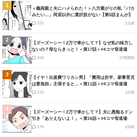
1
＜義両親と夫にハメられた！＞八方塞がりの私「バカ
みたい…」同居以外に選択肢がない【第5話まんが】
370
1日前
2
【ズーズーシー！2万で車かして？】なぜ私の味方し
ないの？母ならきっと！＜第17話＞#4コマ母道場
424
17時間前
3
【イヤ！出産費ワリカン男】「費用は折半、家事育児
は妻負担」主張すると…＜第11話＞#4コマ母道場
515
1日前
4
【ズーズーシー！2万で車かして？】夫に愚痴るドン
引き「ありえないよ！」＜第16話＞#4コマ母道場
279
1日前