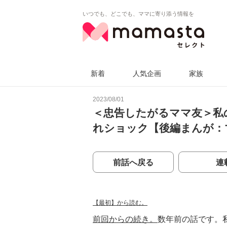
いつでも、どこでも、ママに寄り添う情報を
新着
人気企画
家族
2023/08/01
＜忠告したがるママ友＞私
れショック【後編まんが：
前話へ戻る
連
【最初】から読む。
前回からの続き。
数年前の話です。