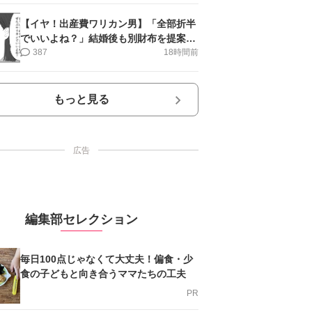
【イヤ！出産費ワリカン男】「全部折半
でいいよね？」結婚後も別財布を提案＜
第10話＞#4コマ母道場
387
18時間前
もっと見る
広告
編集部セレクション
毎日100点じゃなくて大丈夫！偏食・少
食の子どもと向き合うママたちの工夫
PR