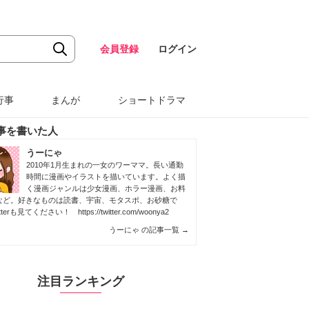
会員登録
ログイン
行事
まんが
ショートドラマ
事を書いた人
うーにゃ
2010年1月生まれの一女のワーママ。長い通勤
時間に漫画やイラストを描いています。よく描
く漫画ジャンルは少女漫画、ホラー漫画、お料
など。好きなものは読書、宇宙、モタスポ、お砂糖で
itterも見てください！
https://twitter.com/woonya2
うーにゃ の記事一覧
→
注目ランキング