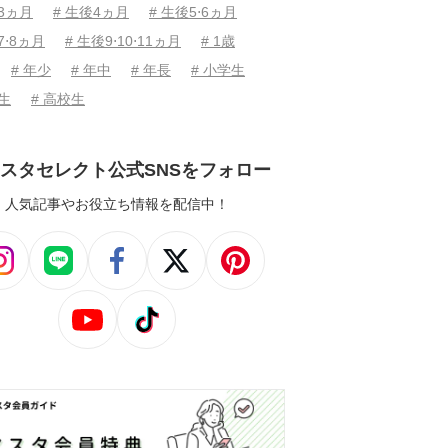
後3ヵ月
# 生後4ヵ月
# 生後5⋅6ヵ月
7⋅8ヵ月
# 生後9⋅10⋅11ヵ月
# 1歳
# 年少
# 年中
# 年長
# 小学生
学生
# 高校生
スタセレクト公式SNSをフォロー
人気記事やお役立ち情報を配信中！