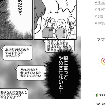
# 生
# 生後
# 2歳
# 中
ママ