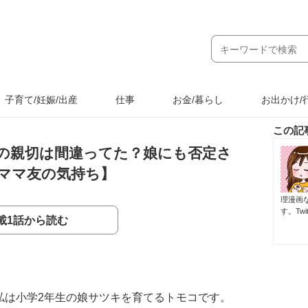
子育て/妊娠/出産
仕事
お金/暮らし
お出かけ/
この記
の親切は間違ってた？娘にも否定さ
ママ友の気持ち】
理漫画
す。Tw
載1話から読む
私は小学2年生の娘サツキを育てるトモコです。