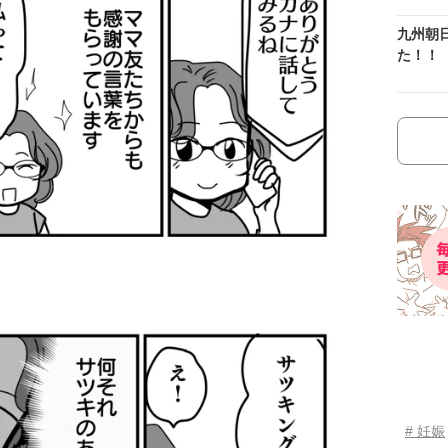
九州朝
た！！
# 妊娠