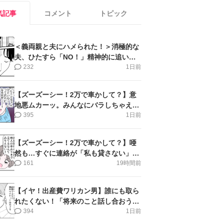
気記事
コメント
トピック
＜義両親と夫にハメられた！＞消極的な
夫、ひたすら「NO！」精神的に追い詰
められ涙【第3話まんが】
232
1日前
【ズーズーシー！2万で車かして？】意
地悪ムカーッ。みんなにバラしちゃえ＜
第14話＞#4コマ母道場
395
1日前
【ズーズーシー！2万で車かして？】唖
然も…すぐに連絡が「私も貸さない」＜
第15話＞#4コマ母道場
161
19時間前
【イヤ！出産費ワリカン男】誰にも取ら
れたくない！「将来のこと話し合おう」
＜第9話＞#4コマ母道場
394
1日前