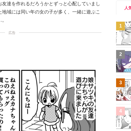
お友達を作れるだろうかとずっと心配していまし
人
た地域には同い年の女の子が多く、一緒に遊ぶこ
…。
1
広告
2
3
4