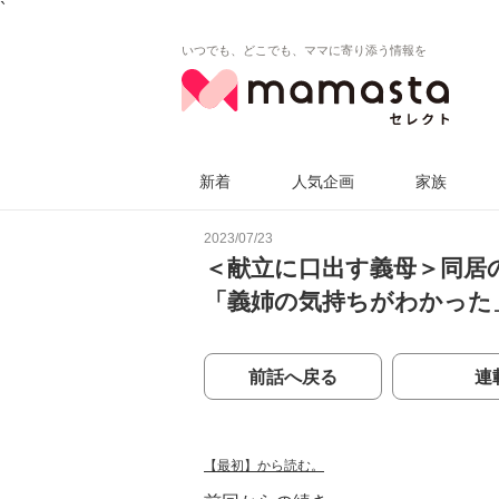
`
いつでも、どこでも、ママに寄り添う情報を
新着
人気企画
家族
2023/07/23
＜献立に口出す義母＞同居
「義姉の気持ちがわかった
前話へ戻る
連
【最初】から読む。