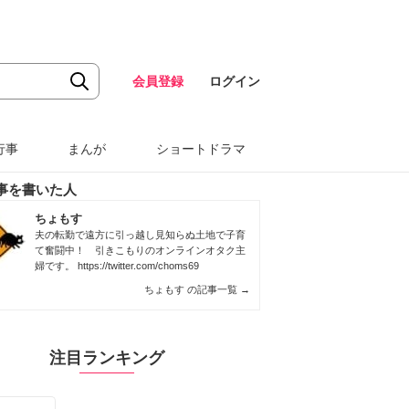
会員登録
ログイン
行事
まんが
ショートドラマ
事を書いた人
ちょもす
夫の転勤で遠方に引っ越し見知らぬ土地で子育
て奮闘中！ 引きこもりのオンラインオタク主
婦です。
https://twitter.com/choms69
ちょもす の記事一覧
→
注目ランキング