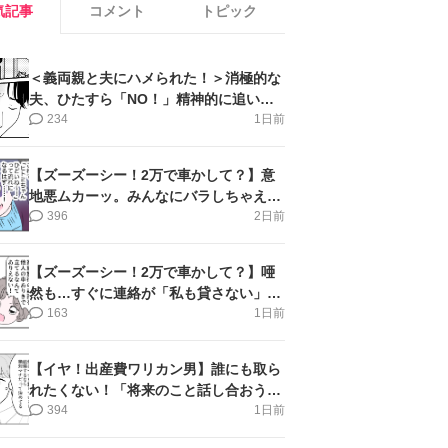
気記事
コメント
トピック
＜義両親と夫にハメられた！＞消極的な
夫、ひたすら「NO！」精神的に追い詰
められ涙【第3話まんが】
234
1日前
【ズーズーシー！2万で車かして？】意
地悪ムカーッ。みんなにバラしちゃえ＜
第14話＞#4コマ母道場
396
2日前
【ズーズーシー！2万で車かして？】唖
然も…すぐに連絡が「私も貸さない」＜
第15話＞#4コマ母道場
163
1日前
【イヤ！出産費ワリカン男】誰にも取ら
れたくない！「将来のこと話し合おう」
＜第9話＞#4コマ母道場
394
1日前