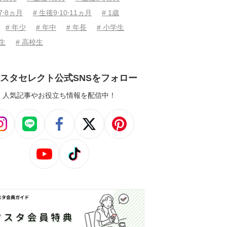
7⋅8ヵ月
# 生後9⋅10⋅11ヵ月
# 1歳
# 年少
# 年中
# 年長
# 小学生
学生
# 高校生
スタセレクト公式SNSをフォロー
人気記事やお役立ち情報を配信中！