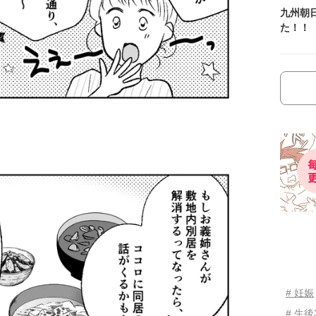
九州朝
た！！
# 妊娠
# 生