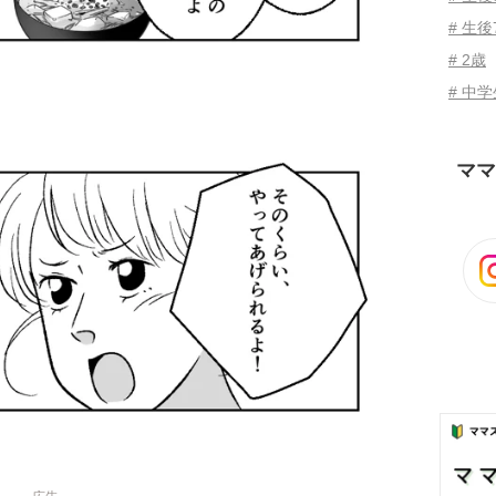
# 生後
# 2歳
# 中
ママ