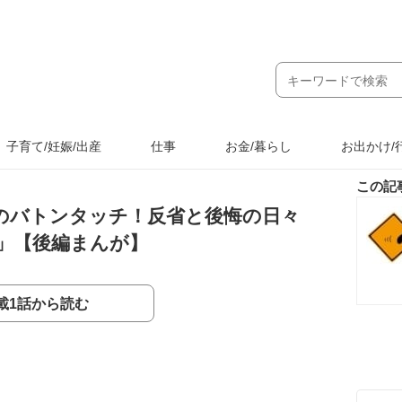
子育て/妊娠/出産
仕事
お金/暮らし
お出かけ/
この記
のバトンタッチ！反省と後悔の日々
」【後編まんが】
載1話から読む