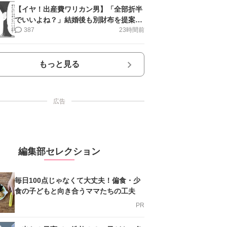
【イヤ！出産費ワリカン男】「全部折半
でいいよね？」結婚後も別財布を提案＜
第10話＞#4コマ母道場
387
23時間前
もっと見る
広告
編集部セレクション
毎日100点じゃなくて大丈夫！偏食・少
食の子どもと向き合うママたちの工夫
PR