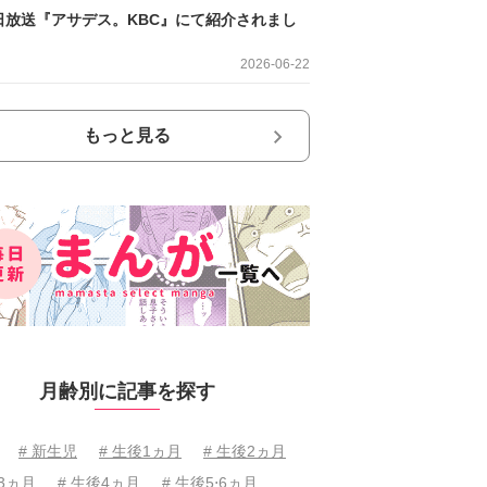
日放送『アサデス。KBC』にて紹介されまし
2026-06-22
もっと見る
月齢別に記事を探す
# 新生児
# 生後1ヵ月
# 生後2ヵ月
後3ヵ月
# 生後4ヵ月
# 生後5⋅6ヵ月