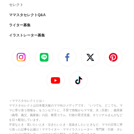
セレクト
ママスタセレクトQ&A
ライター募集
イラストレーター募集
＜ママスタセレクトとは＞
ママスタセレクトは日本最大級のママ向けメディアです。「いつでも、どこでも、マ
マに寄り添う情報を」をコンセプトに、子育て情報からママ友、夫（旦那）、義実家
（義母、義父、義家族）の話、教育コラム、行政の育児支援、オリジナルまんがなど
を日々配信しています。
不安なとき・笑いたいとき・泣きたいとき・息抜きしたいときなど、ママの日常に寄
り添った記事をお届け！ママライター・ママイラストレーター・専門家・行政・タレ