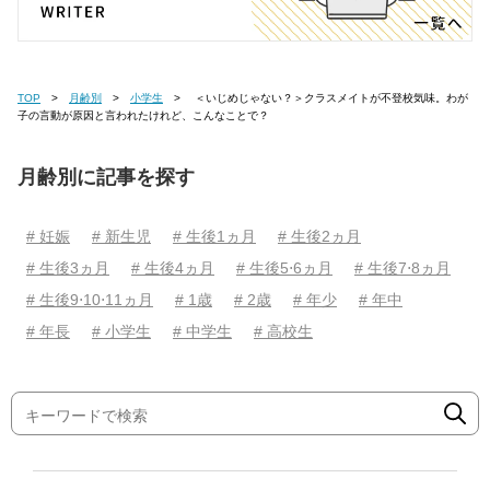
TOP
月齢別
小学生
＜いじめじゃない？＞クラスメイトが不登校気味。わが
子の言動が原因と言われたけれど、こんなことで？
月齢別に記事を探す
# 妊娠
# 新生児
# 生後1ヵ月
# 生後2ヵ月
# 生後3ヵ月
# 生後4ヵ月
# 生後5⋅6ヵ月
# 生後7⋅8ヵ月
# 生後9⋅10⋅11ヵ月
# 1歳
# 2歳
# 年少
# 年中
# 年長
# 小学生
# 中学生
# 高校生