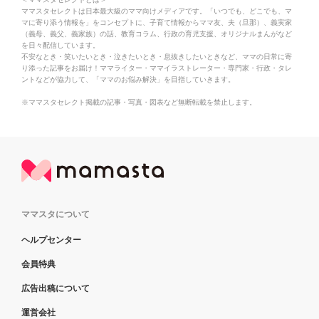
ママスタセレクトは日本最大級のママ向けメディアです。「いつでも、どこでも、マ
マに寄り添う情報を」をコンセプトに、子育て情報からママ友、夫（旦那）、義実家
（義母、義父、義家族）の話、教育コラム、行政の育児支援、オリジナルまんがなど
を日々配信しています。
不安なとき・笑いたいとき・泣きたいとき・息抜きしたいときなど、ママの日常に寄
り添った記事をお届け！ママライター・ママイラストレーター・専門家・行政・タレ
ントなどが協力して、「ママのお悩み解決」を目指していきます。
※ママスタセレクト掲載の記事・写真・図表など無断転載を禁止します。
ママスタについて
ヘルプセンター
会員特典
広告出稿について
運営会社