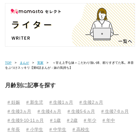
TOP
まんが
実家
＜甘え上手な妹＞こだわり強い姉、頼りすぎてた私。本音
をぶつけスッキリ【第6話まんが：妹の気持ち】
月齢別に記事を探す
# 妊娠
# 新生児
# 生後1ヵ月
# 生後2ヵ月
# 生後3ヵ月
# 生後4ヵ月
# 生後5⋅6ヵ月
# 生後7⋅8ヵ月
# 生後9⋅10⋅11ヵ月
# 1歳
# 2歳
# 年少
# 年中
# 年長
# 小学生
# 中学生
# 高校生