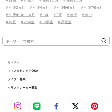
# 妊娠
# 新生児
# 生後1ヵ月
# 生後2ヵ月
# 生後3ヵ月
# 生後4ヵ月
# 生後5⋅6ヵ月
# 生後7⋅8ヵ月
# 生後9⋅10⋅11ヵ月
# 1歳
# 2歳
# 年少
# 年中
# 年長
# 小学生
# 中学生
# 高校生
セレクト
ママスタセレクトQ&A
ライター募集
イラストレーター募集