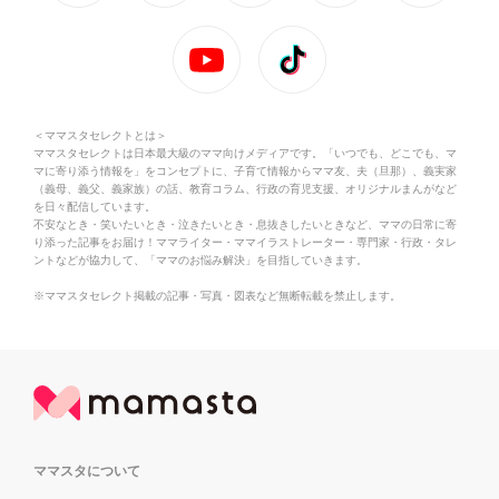
＜ママスタセレクトとは＞
ママスタセレクトは日本最大級のママ向けメディアです。「いつでも、どこでも、マ
マに寄り添う情報を」をコンセプトに、子育て情報からママ友、夫（旦那）、義実家
（義母、義父、義家族）の話、教育コラム、行政の育児支援、オリジナルまんがなど
を日々配信しています。
不安なとき・笑いたいとき・泣きたいとき・息抜きしたいときなど、ママの日常に寄
り添った記事をお届け！ママライター・ママイラストレーター・専門家・行政・タレ
ントなどが協力して、「ママのお悩み解決」を目指していきます。
※ママスタセレクト掲載の記事・写真・図表など無断転載を禁止します。
ママスタについて