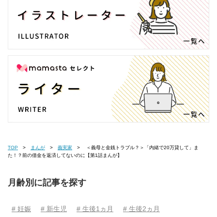
TOP
まんが
義実家
＜義母と金銭トラブル？＞「内緒で20万貸して」ま
た！？前の借金を返済してないのに【第1話まんが】
月齢別に記事を探す
# 妊娠
# 新生児
# 生後1ヵ月
# 生後2ヵ月