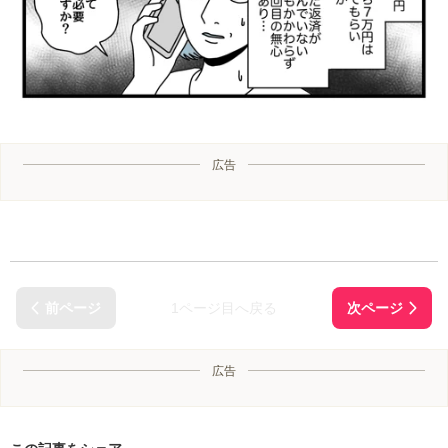
広告
1ページ目へ戻る
広告