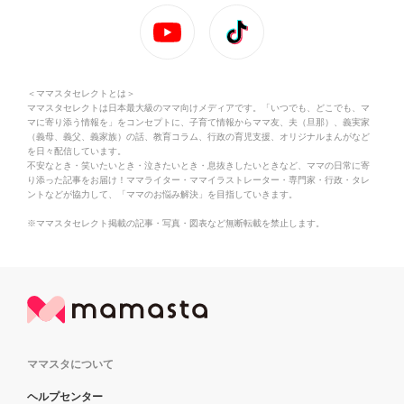
＜ママスタセレクトとは＞
ママスタセレクトは日本最大級のママ向けメディアです。「いつでも、どこでも、マ
マに寄り添う情報を」をコンセプトに、子育て情報からママ友、夫（旦那）、義実家
（義母、義父、義家族）の話、教育コラム、行政の育児支援、オリジナルまんがなど
を日々配信しています。
不安なとき・笑いたいとき・泣きたいとき・息抜きしたいときなど、ママの日常に寄
り添った記事をお届け！ママライター・ママイラストレーター・専門家・行政・タレ
ントなどが協力して、「ママのお悩み解決」を目指していきます。
※ママスタセレクト掲載の記事・写真・図表など無断転載を禁止します。
ママスタについて
ヘルプセンター