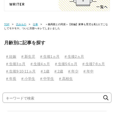
TOP
読みもの
仕事
＜義両親との同居＞【前編】家事も育児も私1人でこな
してモヤモヤ。ついに旦那へキレてしまいました
月齢別に記事を探す
# 妊娠
# 新生児
# 生後1ヵ月
# 生後2ヵ月
# 生後3ヵ月
# 生後4ヵ月
# 生後5⋅6ヵ月
# 生後7⋅8ヵ月
# 生後9⋅10⋅11ヵ月
# 1歳
# 2歳
# 年少
# 年中
# 年長
# 小学生
# 中学生
# 高校生