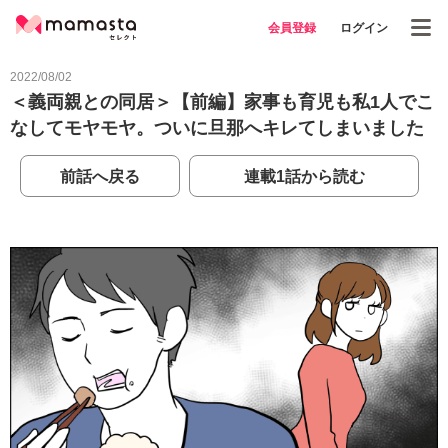
会員登録
ログイン
2022/08/02
＜義両親との同居＞【前編】家事も育児も私1人でこ
なしてモヤモヤ。ついに旦那へキレてしまいました
前話へ戻る
連載1話から読む