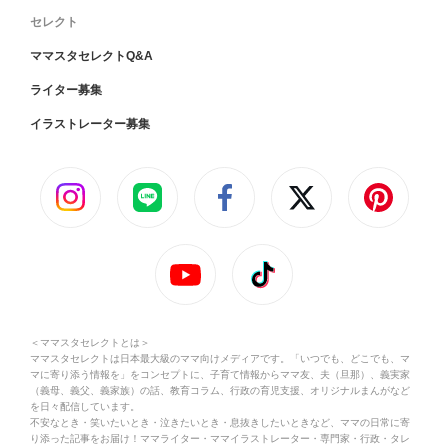
セレクト
ママスタセレクトQ&A
ライター募集
イラストレーター募集
＜ママスタセレクトとは＞
ママスタセレクトは日本最大級のママ向けメディアです。「いつでも、どこでも、マ
マに寄り添う情報を」をコンセプトに、子育て情報からママ友、夫（旦那）、義実家
（義母、義父、義家族）の話、教育コラム、行政の育児支援、オリジナルまんがなど
を日々配信しています。
不安なとき・笑いたいとき・泣きたいとき・息抜きしたいときなど、ママの日常に寄
り添った記事をお届け！ママライター・ママイラストレーター・専門家・行政・タレ