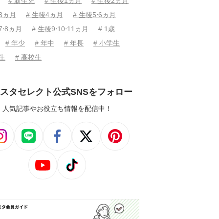
# 新生児
# 生後1ヵ月
# 生後2ヵ月
後3ヵ月
# 生後4ヵ月
# 生後5⋅6ヵ月
7⋅8ヵ月
# 生後9⋅10⋅11ヵ月
# 1歳
# 年少
# 年中
# 年長
# 小学生
学生
# 高校生
スタセレクト公式SNSをフォロー
人気記事やお役立ち情報を配信中！