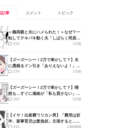
気記事
コメント
トピック
＜義両親と夫にハメられた！＞なぜ？一
転してテキパキ動く夫「しばらく同居」
提案され【第4話まんが】
419
1日前
【ズーズーシー！2万で車かして？】夫
に愚痴るドン引き「ありえないよ！」＜
第16話＞#4コマ母道場
279
1日前
【ズーズーシー！2万で車かして？】唖
然も…すぐに連絡が「私も貸さない」＜
第15話＞#4コマ母道場
163
2日前
【イヤ！出産費ワリカン男】「費用は折
半、家事育児は妻負担」主張すると…＜
第11話＞#4コマ母道場
515
23時間前