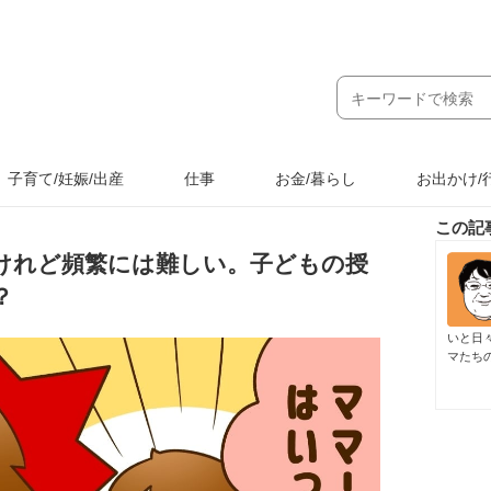
子育て/妊娠/出産
仕事
お金/暮らし
お出かけ/
この記
けれど頻繁には難しい。子どもの授
？
いと日
マたち