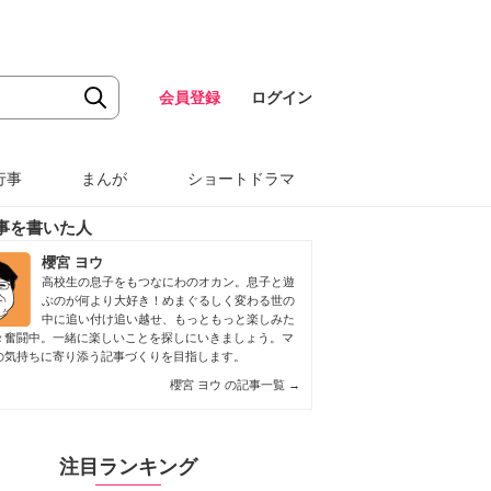
会員登録
ログイン
行事
まんが
ショートドラマ
事を書いた人
櫻宮 ヨウ
高校生の息子をもつなにわのオカン。息子と遊
ぶのが何より大好き！めまぐるしく変わる世の
中に追い付け追い越せ、もっともっと楽しみた
々奮闘中。一緒に楽しいことを探しにいきましょう。マ
の気持ちに寄り添う記事づくりを目指します。
櫻宮 ヨウ の記事一覧
→
注目ランキング