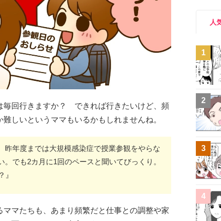
人
1
2
は毎回行きますか？ できれば行きたいけど、頻
か難しいというママもいるかもしれませんね。
3
 昨年度までは大規模感染症で授業参観をやらな
い。でも2カ月に1回のペースと聞いてびっくり。
？』
4
るママたちも、あまり頻繁だと仕事との調整や家