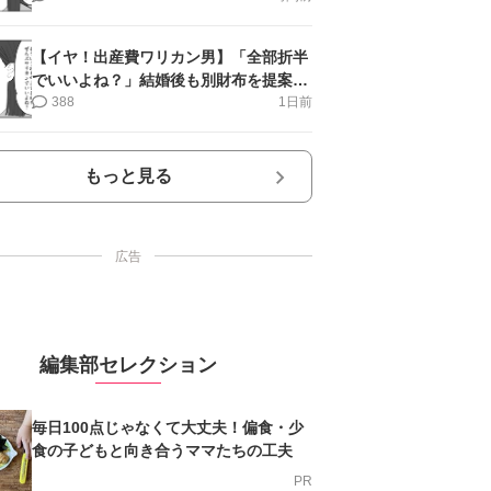
【イヤ！出産費ワリカン男】「全部折半
でいいよね？」結婚後も別財布を提案＜
第10話＞#4コマ母道場
388
1日前
もっと見る
広告
編集部セレクション
毎日100点じゃなくて大丈夫！偏食・少
食の子どもと向き合うママたちの工夫
PR