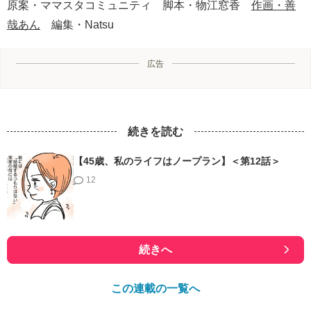
原案・ママスタコミュニティ 脚本・物江窓香
作画・善
哉あん
編集・Natsu
広告
続きを読む
【45歳、私のライフはノープラン】＜第12話＞
12
続きへ
この連載の一覧へ