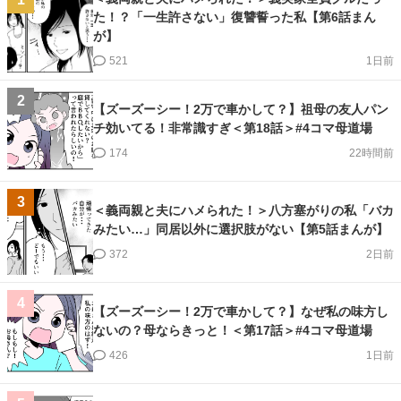
た！？「一生許さない」復讐誓った私【第6話まん
が】
521
1日前
2
【ズーズーシー！2万で車かして？】祖母の友人パン
チ効いてる！非常識すぎ＜第18話＞#4コマ母道場
174
22時間前
3
＜義両親と夫にハメられた！＞八方塞がりの私「バカ
みたい…」同居以外に選択肢がない【第5話まんが】
372
2日前
4
【ズーズーシー！2万で車かして？】なぜ私の味方し
ないの？母ならきっと！＜第17話＞#4コマ母道場
426
1日前