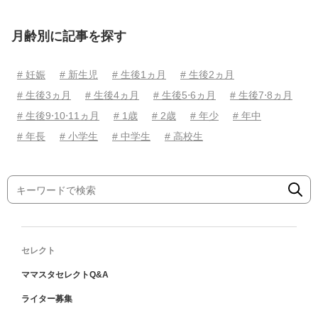
月齢別に記事を探す
# 妊娠
# 新生児
# 生後1ヵ月
# 生後2ヵ月
# 生後3ヵ月
# 生後4ヵ月
# 生後5⋅6ヵ月
# 生後7⋅8ヵ月
# 生後9⋅10⋅11ヵ月
# 1歳
# 2歳
# 年少
# 年中
# 年長
# 小学生
# 中学生
# 高校生
セレクト
ママスタセレクトQ&A
ライター募集