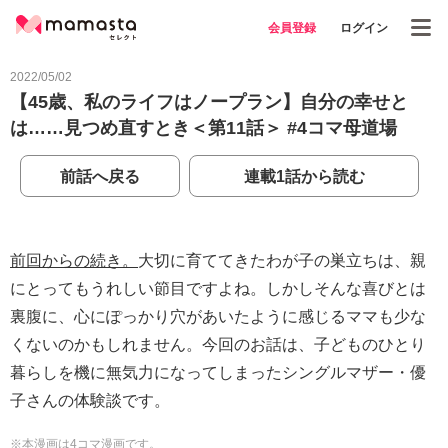
会員登録
ログイン
2022/05/02
【45歳、私のライフはノープラン】自分の幸せと
は……見つめ直すとき＜第11話＞ #4コマ母道場
前話へ戻る
連載1話から読む
前回からの続き。
大切に育ててきたわが子の巣立ちは、親
にとってもうれしい節目ですよね。しかしそんな喜びとは
裏腹に、心にぽっかり穴があいたように感じるママも少な
くないのかもしれません。今回のお話は、子どものひとり
暮らしを機に無気力になってしまったシングルマザー・優
子さんの体験談です。
※本漫画は4コマ漫画です。