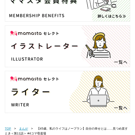
TOP
まんが
【45歳、私のライフはノープラン】自分の幸せとは……見つめ直す
とき＜第11話＞ #4コマ母道場