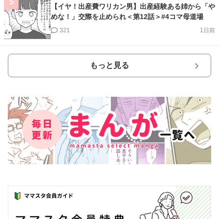
5
【イヤ！出産費ワリカン男】出産経験ある姉から「や
めな！」交際を止められ＜第12話＞#4コマ母道場
321
1日前
もっと見る