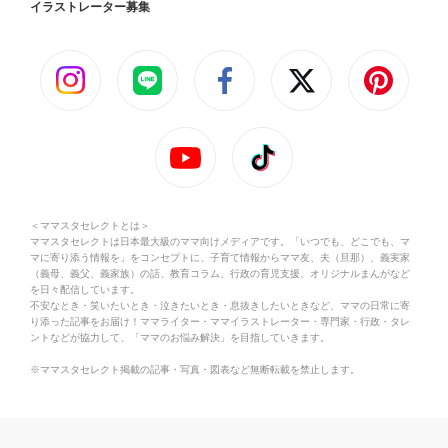
イラストレーター募集
＜ママスタセレクトとは＞
ママスタセレクトは日本最大級のママ向けメディアです。「いつでも、どこでも、マ
マに寄り添う情報を」をコンセプトに、子育て情報からママ友、夫（旦那）、義実家
（義母、義父、義家族）の話、教育コラム、行政の育児支援、オリジナルまんがなど
を日々配信しています。
不安なとき・笑いたいとき・泣きたいとき・息抜きしたいときなど、ママの日常に寄
り添った記事をお届け！ママライター・ママイラストレーター・専門家・行政・タレ
ントなどが協力して、「ママのお悩み解決」を目指していきます。
※ママスタセレクト掲載の記事・写真・図表など無断転載を禁止します。