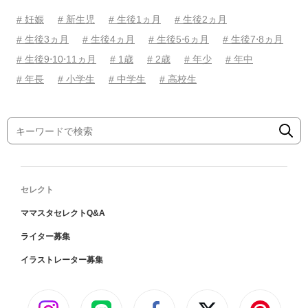
# 妊娠
# 新生児
# 生後1ヵ月
# 生後2ヵ月
# 生後3ヵ月
# 生後4ヵ月
# 生後5⋅6ヵ月
# 生後7⋅8ヵ月
# 生後9⋅10⋅11ヵ月
# 1歳
# 2歳
# 年少
# 年中
# 年長
# 小学生
# 中学生
# 高校生
セレクト
ママスタセレクトQ&A
ライター募集
イラストレーター募集