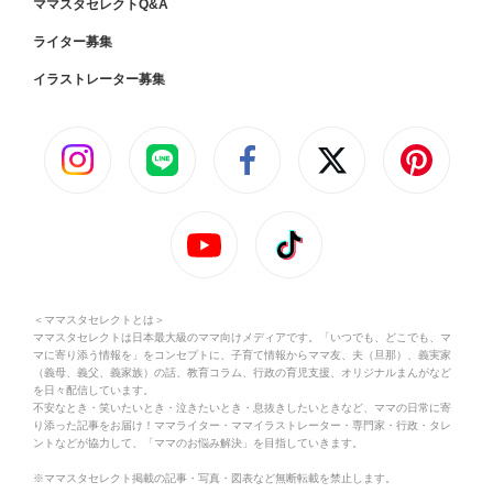
ママスタセレクトQ&A
ライター募集
イラストレーター募集
＜ママスタセレクトとは＞
ママスタセレクトは日本最大級のママ向けメディアです。「いつでも、どこでも、マ
マに寄り添う情報を」をコンセプトに、子育て情報からママ友、夫（旦那）、義実家
（義母、義父、義家族）の話、教育コラム、行政の育児支援、オリジナルまんがなど
を日々配信しています。
不安なとき・笑いたいとき・泣きたいとき・息抜きしたいときなど、ママの日常に寄
り添った記事をお届け！ママライター・ママイラストレーター・専門家・行政・タレ
ントなどが協力して、「ママのお悩み解決」を目指していきます。
※ママスタセレクト掲載の記事・写真・図表など無断転載を禁止します。