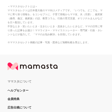
＜ママスタセレクトとは＞
ママスタセレクトは日本最大級のママ向けメディアです。「いつでも、どこでも、マ
マに寄り添う情報を」をコンセプトに、子育て情報からママ友、夫（旦那）、義実家
（義母、義父、義家族）の話、教育コラム、行政の育児支援、オリジナルまんがなど
を日々配信しています。
不安なとき・笑いたいとき・泣きたいとき・息抜きしたいときなど、ママの日常に寄
り添った記事をお届け！ママライター・ママイラストレーター・専門家・行政・タレ
ントなどが協力して、「ママのお悩み解決」を目指していきます。
※ママスタセレクト掲載の記事・写真・図表など無断転載を禁止します。
ママスタについて
ヘルプセンター
会員特典
広告出稿について