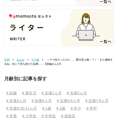
TOP
まんが
ママ友
＜ママ友だったのに……要注意人物！？＞「また連絡す
るね」信じて待ち続けた結果……【前編まんが】
月齢別に記事を探す
# 妊娠
# 新生児
# 生後1ヵ月
# 生後2ヵ月
# 生後3ヵ月
# 生後4ヵ月
# 生後5⋅6ヵ月
# 生後7⋅8ヵ月
# 生後9⋅10⋅11ヵ月
# 1歳
# 2歳
# 年少
# 年中
# 年長
# 小学生
# 中学生
# 高校生