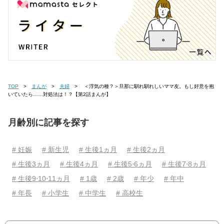
TOP
まんが
夫婦
＜浮気の種？＞旦那に馴れ馴れしいママ友。もし好意を抱
いていたら……対処法は！？【第2話まんが】
月齢別に記事を探す
# 妊娠
# 新生児
# 生後1ヵ月
# 生後2ヵ月
# 生後3ヵ月
# 生後4ヵ月
# 生後5⋅6ヵ月
# 生後7⋅8ヵ月
# 生後9⋅10⋅11ヵ月
# 1歳
# 2歳
# 年少
# 年中
# 年長
# 小学生
# 中学生
# 高校生