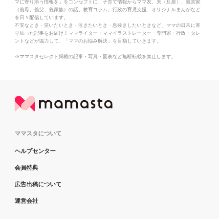
マに寄り添う情報を」をコンセプトに、子育て情報からママ友、夫（旦那）、義実家
（義母、義父、義家族）の話、教育コラム、行政の育児支援、オリジナルまんがなど
を日々配信しています。
不安なとき・笑いたいとき・泣きたいとき・息抜きしたいときなど、ママの日常に寄
り添った記事をお届け！ママライター・ママイラストレーター・専門家・行政・タレ
ントなどが協力して、「ママのお悩み解決」を目指していきます。
※ママスタセレクト掲載の記事・写真・図表など無断転載を禁止します。
ママスタについて
ヘルプセンター
会員特典
広告出稿について
運営会社